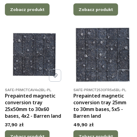
Zobacz produkt
Zobacz produkt
Kod produktu
Kod produktu
SAFE-PRMCTCAV4x2BL-PL
SAFE-PRMCT2530FR5x5BL-PL
Prepainted magnetic
Prepainted magnetic
conversion tray
conversion tray 25mm
25x50mm to 30x60
to 30mm bases, 5x5 -
bases, 4x2 - Barren land
Barren land
Cena
Cena
37,90 zł
49,90 zł
Zobacz produkt
Zobacz produkt