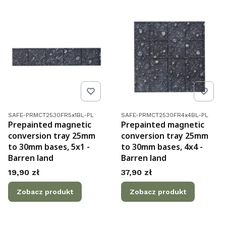
Kod produktu
Kod produktu
SAFE-PRMCT2530FR5x1BL-PL
SAFE-PRMCT2530FR4x4BL-PL
Prepainted magnetic
Prepainted magnetic
conversion tray 25mm
conversion tray 25mm
to 30mm bases, 5x1 -
to 30mm bases, 4x4 -
Barren land
Barren land
Cena
Cena
19,90 zł
37,90 zł
Zobacz produkt
Zobacz produkt