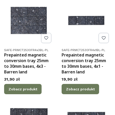
Kod produktu
Kod produktu
SAFE-PRMCT2530FR4x3BL-PL
SAFE-PRMCT2530FR4x1BL-PL
Prepainted magnetic
Prepainted magnetic
conversion tray 25mm
conversion tray 25mm
to 30mm bases, 4x3 -
to 30mm bases, 4x1 -
Barren land
Barren land
Cena
Cena
31,90 zł
19,90 zł
Zobacz produkt
Zobacz produkt