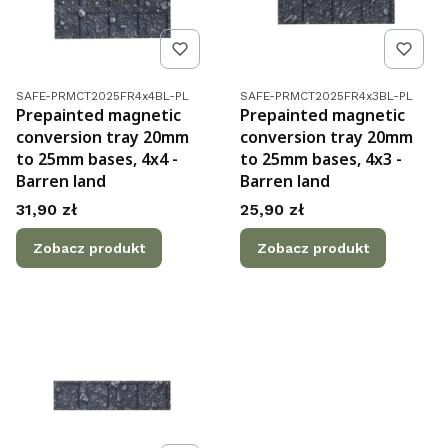
Kod produktu
Kod produktu
SAFE-PRMCT2025FR4x4BL-PL
SAFE-PRMCT2025FR4x3BL-PL
Prepainted magnetic
Prepainted magnetic
conversion tray 20mm
conversion tray 20mm
to 25mm bases, 4x4 -
to 25mm bases, 4x3 -
Barren land
Barren land
Cena
Cena
31,90 zł
25,90 zł
Zobacz produkt
Zobacz produkt