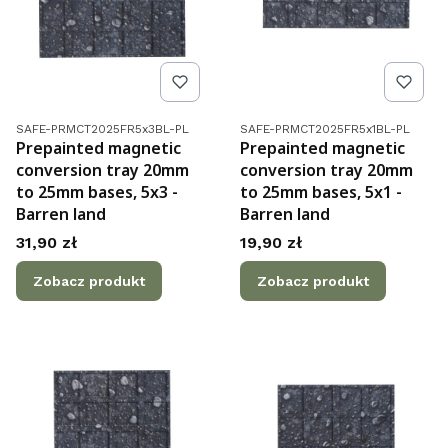
Kod produktu
Kod produktu
SAFE-PRMCT2025FR5x3BL-PL
SAFE-PRMCT2025FR5x1BL-PL
Prepainted magnetic
Prepainted magnetic
conversion tray 20mm
conversion tray 20mm
to 25mm bases, 5x3 -
to 25mm bases, 5x1 -
Barren land
Barren land
Cena
Cena
31,90 zł
19,90 zł
Zobacz produkt
Zobacz produkt