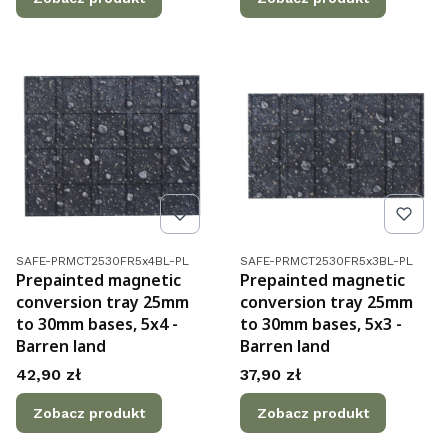
Kod produktu
Kod produktu
SAFE-PRMCT2530FR5x4BL-PL
SAFE-PRMCT2530FR5x3BL-PL
Prepainted magnetic
Prepainted magnetic
conversion tray 25mm
conversion tray 25mm
to 30mm bases, 5x4 -
to 30mm bases, 5x3 -
Barren land
Barren land
Cena
Cena
42,90 zł
37,90 zł
Zobacz produkt
Zobacz produkt