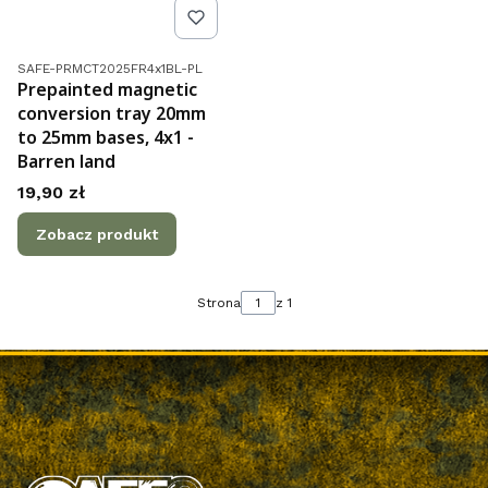
Kod produktu
SAFE-PRMCT2025FR4x1BL-PL
Prepainted magnetic
conversion tray 20mm
to 25mm bases, 4x1 -
Barren land
Cena
19,90 zł
Zobacz produkt
Strona
z 1