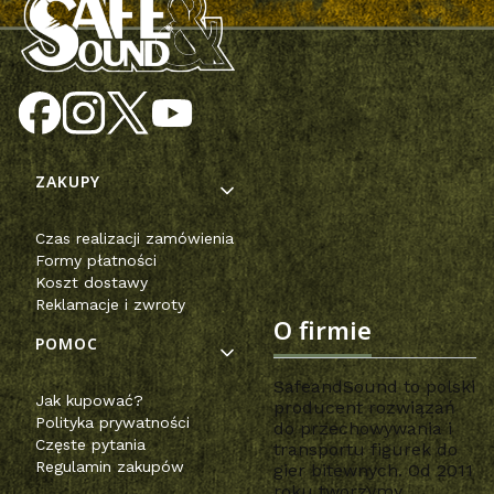
Linki w stopce
ZAKUPY
Czas realizacji zamówienia
Formy płatności
Koszt dostawy
Reklamacje i zwroty
O firmie
POMOC
SafeandSound to polski
Jak kupować?
producent rozwiązań
Polityka prywatności
do przechowywania i
Częste pytania
transportu figurek do
Regulamin zakupów
gier bitewnych. Od 2011
roku tworzymy