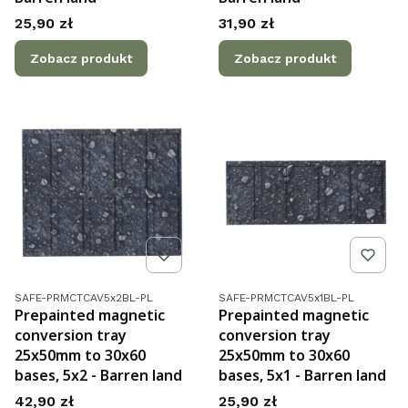
Cena
Cena
25,90 zł
31,90 zł
Zobacz produkt
Zobacz produkt
Kod produktu
Kod produktu
SAFE-PRMCTCAV5x2BL-PL
SAFE-PRMCTCAV5x1BL-PL
Prepainted magnetic
Prepainted magnetic
conversion tray
conversion tray
25x50mm to 30x60
25x50mm to 30x60
bases, 5x2 - Barren land
bases, 5x1 - Barren land
Cena
Cena
42,90 zł
25,90 zł