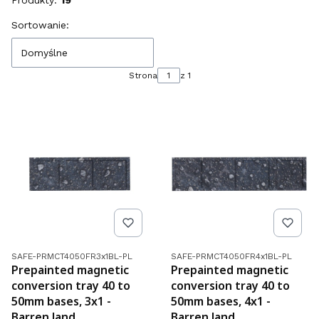
Produkty:
19
Lista produktów
Sortowanie:
Domyślne
Strona
z 1
Kod produktu
Kod produktu
SAFE-PRMCT4050FR3x1BL-PL
SAFE-PRMCT4050FR4x1BL-PL
Prepainted magnetic
Prepainted magnetic
conversion tray 40 to
conversion tray 40 to
50mm bases, 3x1 -
50mm bases, 4x1 -
Barren land
Barren land