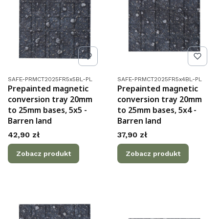
Kod produktu
Kod produktu
SAFE-PRMCT2025FR5x5BL-PL
SAFE-PRMCT2025FR5x4BL-PL
Prepainted magnetic
Prepainted magnetic
conversion tray 20mm
conversion tray 20mm
to 25mm bases, 5x5 -
to 25mm bases, 5x4 -
Barren land
Barren land
Cena
Cena
42,90 zł
37,90 zł
Zobacz produkt
Zobacz produkt