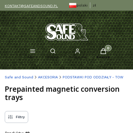
polski
zł
KONTAKT@SAFEANDSOUND.PL
Produkty w kosz
Otwórz wyszukiwarkę
Menu
Szukaj
Zaloguj się
Koszyk
Safe and Sound
AKCESORIA
PODSTAWKI POD ODDZIAŁY - TOW
Prepainted magnetic conversion
trays
Filtry