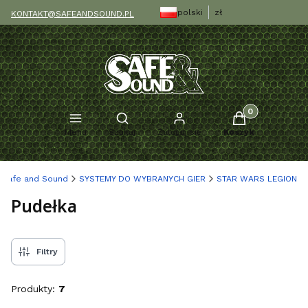
polski
zł
KONTAKT@SAFEANDSOUND.PL
Produkty w kosz
Otwórz wyszukiwarkę
Menu
Szukaj
Zaloguj się
Koszyk
Safe and Sound
SYSTEMY DO WYBRANYCH GIER
STAR WARS LEGION
Pudełka
Filtry
Produkty:
7