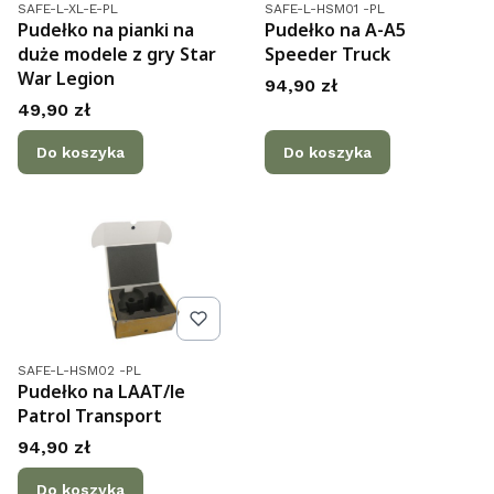
Kod produktu
Kod produktu
SAFE-L-XL-E-PL
SAFE-L-HSM01 -PL
Pudełko na pianki na
Pudełko na A-A5
duże modele z gry Star
Speeder Truck
War Legion
Cena
94,90 zł
Cena
49,90 zł
Do koszyka
Do koszyka
Kod produktu
SAFE-L-HSM02 -PL
Pudełko na LAAT/le
Patrol Transport
Cena
94,90 zł
Do koszyka