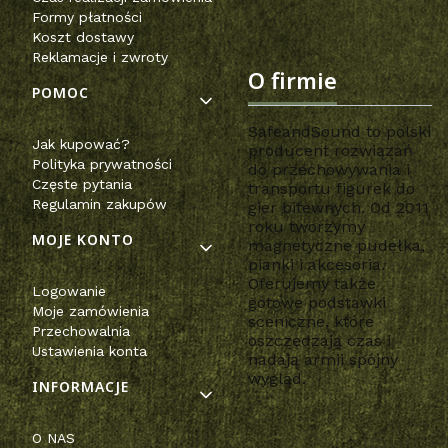
Formy płatności
Koszt dostawy
Reklamacje i zwroty
O firmie
POMOC
SafeandSound to polski
Jak kupować?
producent rozwiązań
Polityka prywatności
do przechowywania i
Częste pytania
transportu figurek do
Regulamin zakupów
gier bitewnych. Od 2011
roku tworzymy
MOJE KONTO
magnetyczne pudełka,
pianki i akcesoria.
Oferujemy także
Logowanie
gotowe podstawki
Moje zamówienia
sceniczne, które
Przechowalnia
oszczędzają czas i
Ustawienia konta
nadają armii spójny
wygląd.
INFORMACJE
O NAS