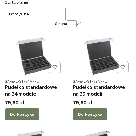
Lista produktów
Sortowanie:
Domyślne
Strona
z 1
Kod produktu
Kod produktu
SAFE-L-ST-34M-PL
SAFE-L-ST-39M-PL
Pudełko standardowe
Pudełko standardowe
na 34 modele
na 39 modeli
Cena
Cena
79,90 zł
79,90 zł
Do koszyka
Do koszyka