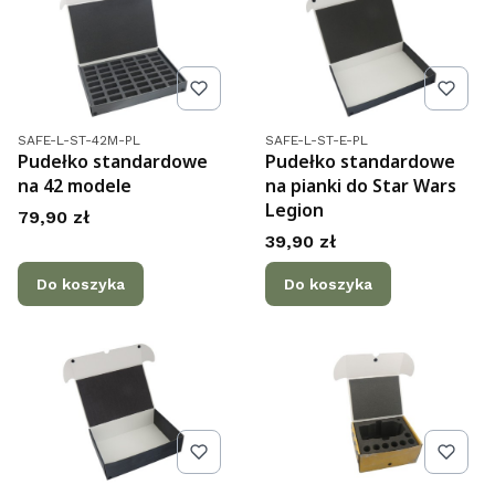
Kod produktu
Kod produktu
SAFE-L-ST-42M-PL
SAFE-L-ST-E-PL
Pudełko standardowe
Pudełko standardowe
na 42 modele
na pianki do Star Wars
Legion
Cena
79,90 zł
Cena
39,90 zł
Do koszyka
Do koszyka