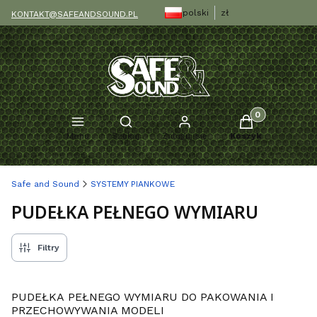
polski
zł
KONTAKT@SAFEANDSOUND.PL
Produkty w kosz
Otwórz wyszukiwarkę
Menu
Szukaj
Zaloguj się
Koszyk
Safe and Sound
SYSTEMY PIANKOWE
PUDEŁKA PEŁNEGO WYMIARU
Filtry
PUDEŁKA PEŁNEGO WYMIARU DO PAKOWANIA I
PRZECHOWYWANIA MODELI