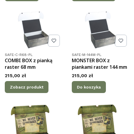
Kod produktu
Kod produktu
SAFE-C-R68-PL
SAFE-M-144M-PL
COMBI BOX z pianką
MONSTER BOX z
raster 68 mm
piankami raster 144 mm
Cena
Cena
215,00 zł
215,00 zł
Zobacz produkt
Do koszyka