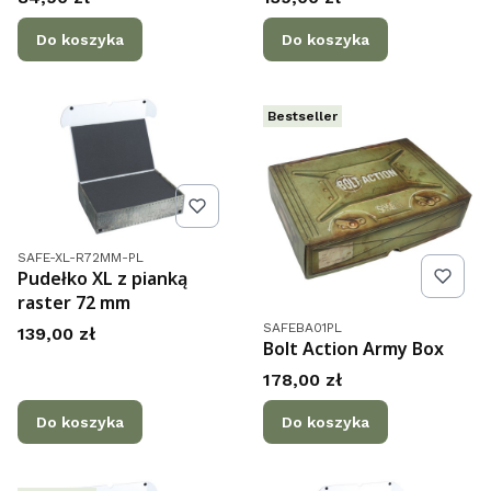
Do koszyka
Do koszyka
Bestseller
Kod produktu
SAFE-XL-R72MM-PL
Pudełko XL z pianką
raster 72 mm
Kod produktu
SAFEBA01PL
Cena
139,00 zł
Bolt Action Army Box
Cena
178,00 zł
Do koszyka
Do koszyka