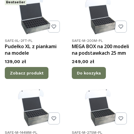
Bestseller
Kod produktu
Kod produktu
SAFE-XL-2FT-PL
SAFE-M-200M-PL
Pudełko XL z piankami
MEGA BOX na 200 modeli
na modele
na podstawkach 25 mm
Cena
Cena
139,00 zł
249,00 zł
Zobacz produkt
Do koszyka
Kod produktu
Kod produktu
SAFE-M-144MM-PL
SAFE-M-275M-PL