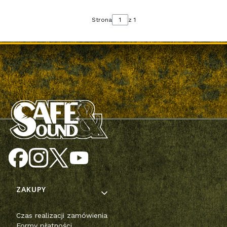
Strona
z 1
Linki w stopce
ZAKUPY
Czas realizacji zamówienia
Formy płatności