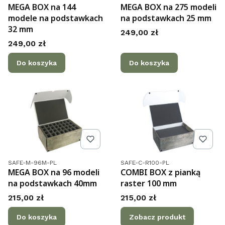
MEGA BOX na 144
MEGA BOX na 275 modeli
modele na podstawkach
na podstawkach 25 mm
32 mm
Cena
249,00 zł
Cena
249,00 zł
Do koszyka
Do koszyka
Kod produktu
Kod produktu
SAFE-M-96M-PL
SAFE-C-R100-PL
MEGA BOX na 96 modeli
COMBI BOX z pianką
na podstawkach 40mm
raster 100 mm
Cena
Cena
215,00 zł
215,00 zł
Do koszyka
Zobacz produkt