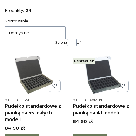
Produkty:
24
Lista produktów
Sortowanie:
Domyślne
Strona
z 1
Bestseller
Kod produktu
Kod produktu
SAFE-ST-55M-PL
SAFE-ST-40M-PL
Pudełko standardowe z
Pudełko standardowe z
pianką na 55 małych
pianką na 40 modeli
modeli
Cena
84,90 zł
Cena
84,90 zł