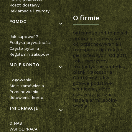
Koszt dostawy
Reklamacje i zwroty
O firmie
POMOC
SafeandSound to polski
Jak kupować?
producent rozwiązań
Polityka prywatności
do przechowywania i
Częste pytania
transportu figurek do
Regulamin zakupów
gier bitewnych. Od 2011
roku tworzymy
MOJE KONTO
magnetyczne pudełka,
pianki i akcesoria.
Oferujemy także
Logowanie
gotowe podstawki
Moje zamówienia
sceniczne, które
Przechowalnia
oszczędzają czas i
Ustawienia konta
nadają armii spójny
wygląd.
INFORMACJE
O NAS
WSPÓŁPRACA