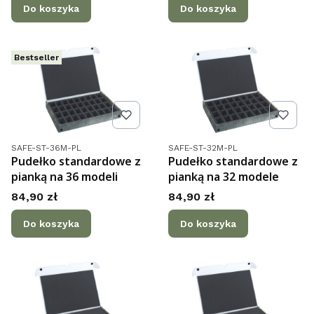
Do koszyka
Do koszyka
Bestseller
Kod produktu
Kod produktu
SAFE-ST-36M-PL
SAFE-ST-32M-PL
Pudełko standardowe z
Pudełko standardowe z
pianką na 36 modeli
pianką na 32 modele
Cena
Cena
84,90 zł
84,90 zł
Do koszyka
Do koszyka