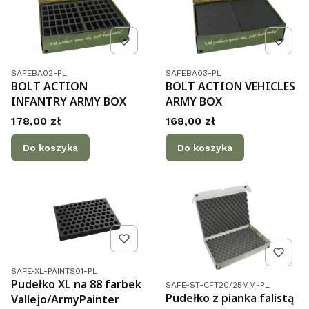
Kod produktu
Kod produktu
SAFEBA02-PL
SAFEBA03-PL
BOLT ACTION
BOLT ACTION VEHICLES
INFANTRY ARMY BOX
ARMY BOX
Cena
Cena
178,00 zł
168,00 zł
Do koszyka
Do koszyka
Kod produktu
SAFE-XL-PAINTS01-PL
Kod produktu
Pudełko XL na 88 farbek
SAFE-ST-CFT20/25MM-PL
Pudełko z pianka falistą
Vallejo/ArmyPainter