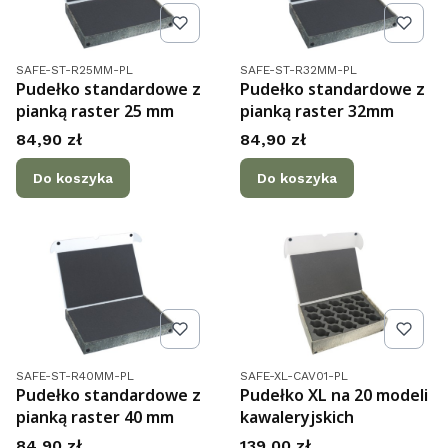
Kod produktu
Kod produktu
SAFE-ST-R25MM-PL
SAFE-ST-R32MM-PL
Pudełko standardowe z
Pudełko standardowe z
pianką raster 25 mm
pianką raster 32mm
Cena
Cena
84,90 zł
84,90 zł
Do koszyka
Do koszyka
Kod produktu
Kod produktu
SAFE-ST-R40MM-PL
SAFE-XL-CAV01-PL
Pudełko standardowe z
Pudełko XL na 20 modeli
pianką raster 40 mm
kawaleryjskich
Cena
Cena
84,90 zł
139,00 zł