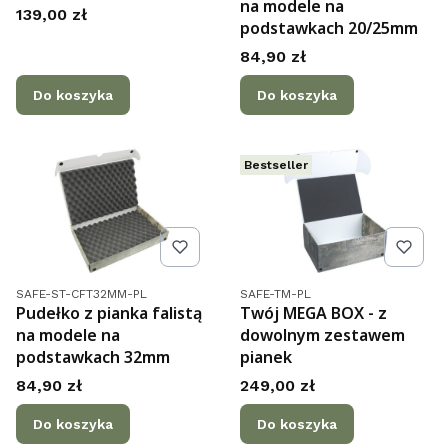
na modele na
Cena
139,00 zł
podstawkach 20/25mm
Cena
84,90 zł
Do koszyka
Do koszyka
Bestseller
Kod produktu
Kod produktu
SAFE-ST-CFT32MM-PL
SAFE-TM-PL
Pudełko z pianka falistą
Twój MEGA BOX - z
na modele na
dowolnym zestawem
podstawkach 32mm
pianek
Cena
Cena
84,90 zł
249,00 zł
Do koszyka
Do koszyka