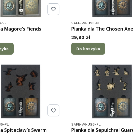
tu
Kod produktu
7-PL
SAFE-WHUS3-PL
la Magore’s Fiends
Pianka dla The Chosen Ax
Cena
29,90 zł
zyka
Do koszyka
tu
Kod produktu
5-PL
SAFE-WHUS6-PL
la Spiteclaw’s Swarm
Pianka dla Sepulchral Guar