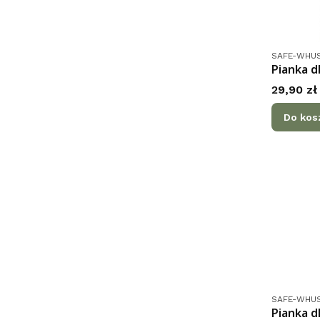
Kod produk
SAFE-WHUS
Pianka d
Cena
29,90 zł
Do kos
Kod produk
SAFE-WHUS
Pianka d