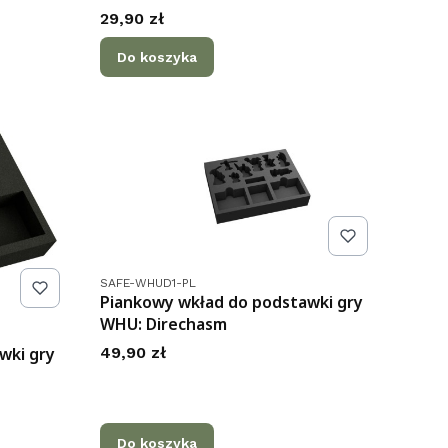
Cena
29,90 zł
Do koszyka
Kod produktu
SAFE-WHUD1-PL
Piankowy wkład do podstawki gry
WHU: Direchasm
Cena
wki gry
49,90 zł
Do koszyka