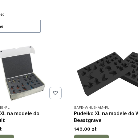
 produktów
e:
ne
tu
Kod produktu
N9-PL
SAFE-WHUB-AM-PL
 XL na modele do
Pudełko XL na modele do 
lt
Beastgrave
Cena
ł
149,00 zł