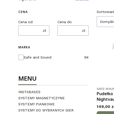
Lista
CENA
Sortowani
Domyśl
Cena od
Cena do
zł
zł
MARKA
Marka
Safe and Sound
94
MENU
Kod produk
SAFE-WHU
INSTABASES
Pudełko
SYSTEMY MAGNETYCZYNE
Nightvau
SYSTEMY PIANKOWE
Cena
149,00 z
SYSTEMY DO WYBRANYCH GIER