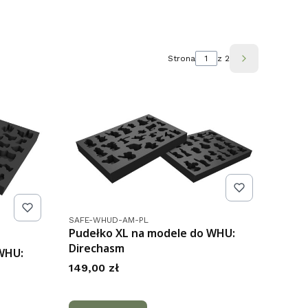
Strona
z 2
Następne pr
Kod produktu
SAFE-WHUD-AM-PL
Pudełko XL na modele do WHU:
Direchasm
WHU:
Cena
149,00 zł