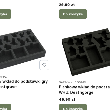
Cena
29,90 zł
zyka
Do koszyka
tu
1-PL
 wkład do podstawki gry
Kod produktu
SAFE-WHUDG01-PL
astgrave
Piankowy wkład do podsta
WHU: Deathgorge
Cena
49,90 zł
zyka
Do koszyka