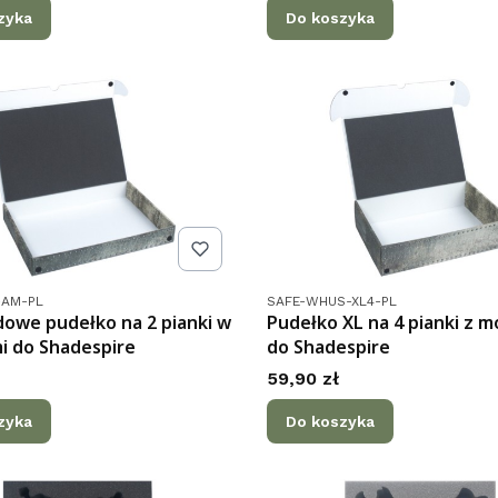
zyka
Do koszyka
tu
Kod produktu
-AM-PL
SAFE-WHUS-XL4-PL
owe pudełko na 2 pianki w
Pudełko XL na 4 pianki z 
i do Shadespire
do Shadespire
Cena
59,90 zł
zyka
Do koszyka