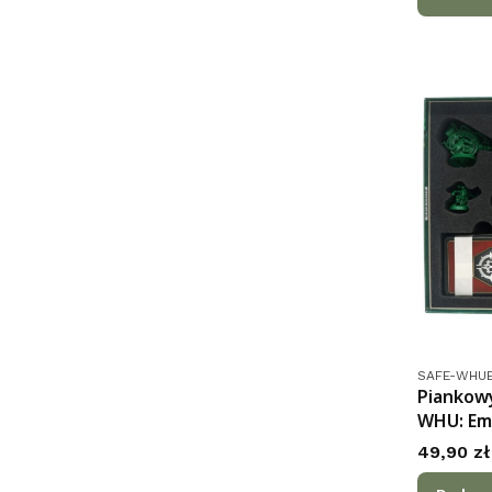
Kod produk
SAFE-WHUE
Piankowy
WHU: Em
Cena
49,90 zł