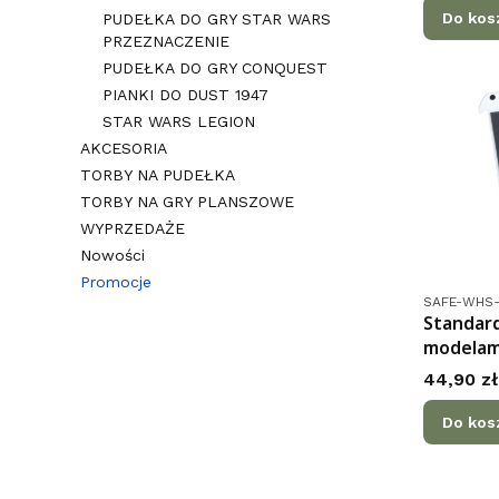
Do kos
PUDEŁKA DO GRY STAR WARS
PRZEZNACZENIE
PUDEŁKA DO GRY CONQUEST
PIANKI DO DUST 1947
STAR WARS LEGION
AKCESORIA
TORBY NA PUDEŁKA
TORBY NA GRY PLANSZOWE
WYPRZEDAŻE
Nowości
Promocje
Kod produk
SAFE-WHS
Koniec menu
Standard
modelam
Cena
44,90 zł
Do kos