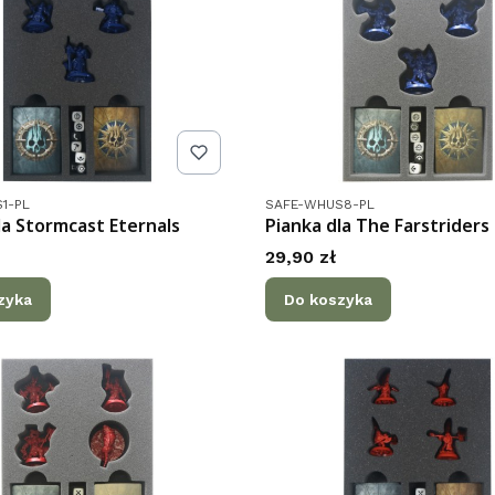
tu
Kod produktu
1-PL
SAFE-WHUS8-PL
la Stormcast Eternals
Pianka dla The Farstriders
Cena
29,90 zł
zyka
Do koszyka