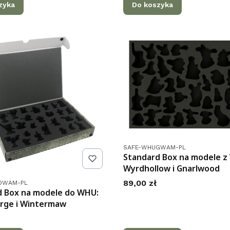
zyka
Do koszyka
Kod produktu
SAFE-WHUGWAM-PL
Standard Box na modele z
Wyrdhollow i Gnarlwood
tu
Cena
89,00 zł
DWAM-PL
d Box na modele do WHU:
rge i Wintermaw