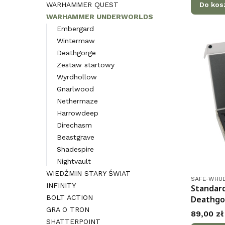
Do kos
WARHAMMER QUEST
WARHAMMER UNDERWORLDS
Embergard
Wintermaw
Deathgorge
Zestaw startowy
Wyrdhollow
Gnarlwood
Nethermaze
Harrowdeep
Direchasm
Beastgrave
Shadespire
Nightvault
WIEDŹMIN STARY ŚWIAT
Kod produk
SAFE-WHU
INFINITY
Standar
BOLT ACTION
Deathgo
GRA O TRON
Cena
89,00 zł
SHATTERPOINT