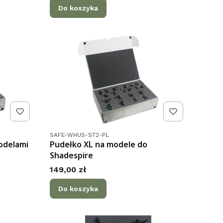
Do koszyka
Kod produktu
SAFE-WHUS-ST2-PL
modelami
Pudełko XL na modele do
Shadespire
Cena
149,00 zł
Do koszyka