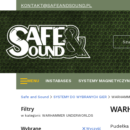
KONTAKT@SAFEANDSOUND.PL
MENU
INSTABASES
SYSTEMY MAGNETYCZYN
Safe and Sound
SYSTEMY DO WYBRANYCH GIER
WARHAMM
WAR
Filtry
w kategorii: WARHAMMER UNDERWORLDS
Pudełka
Wybrane
Wyczyść