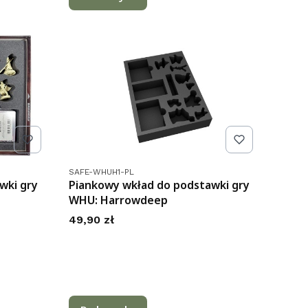
Kod produktu
SAFE-WHUH1-PL
wki gry
Piankowy wkład do podstawki gry
WHU: Harrowdeep
Cena
49,90 zł