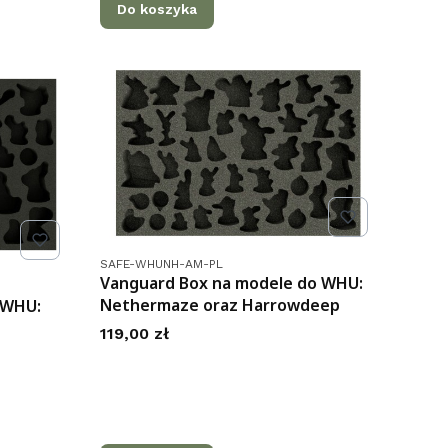
Do koszyka
Kod produktu
SAFE-WHUNH-AM-PL
Vanguard Box na modele do WHU:
Nethermaze oraz Harrowdeep
 WHU:
Cena
119,00 zł