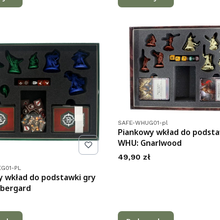
Kod produktu
SAFE-WHUG01-pl
Piankowy wkład do podsta
WHU: Gnarlwood
Cena
49,90 zł
tu
G01-PL
 wkład do podstawki gry
bergard