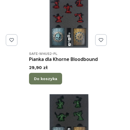
Kod produktu
SAFE-WHUS2-PL
Pianka dla Khorne Bloodbound
Cena
29,90 zł
Do koszyka