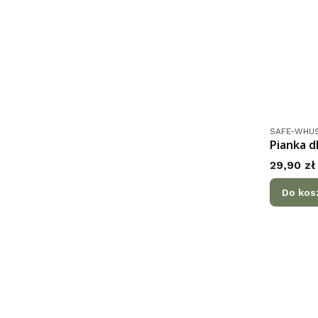
Kod produk
SAFE-WHUS
Pianka d
Cena
29,90 zł
Do kos