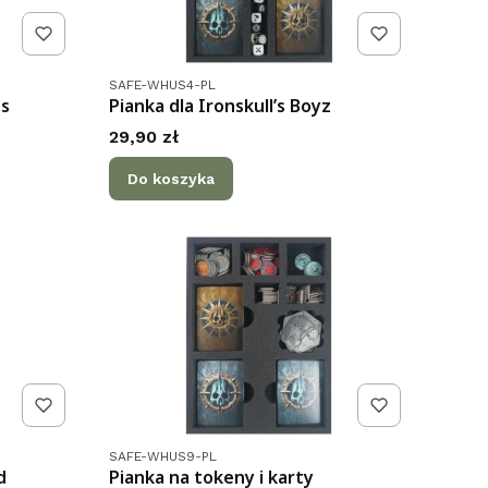
Kod produktu
SAFE-WHUS4-PL
es
Pianka dla Ironskull’s Boyz
Cena
29,90 zł
Do koszyka
Kod produktu
SAFE-WHUS9-PL
d
Pianka na tokeny i karty