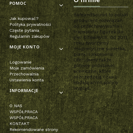
POMOC
SafeandSound to polski
Jak kupować?
producent rozwiązań
Polityka prywatności
do przechowywania i
Częste pytania
transportu figurek do
Regulamin zakupów
gier bitewnych. Od 2011
roku tworzymy
MOJE KONTO
magnetyczne pudełka,
pianki i akcesoria.
Oferujemy także
Logowanie
gotowe podstawki
Moje zamówienia
sceniczne, które
Przechowalnia
oszczędzają czas i
Ustawienia konta
nadają armii spójny
wygląd.
INFORMACJE
O NAS
WSPÓŁPRACA
WSPÓŁPRACA
KONTAKT
Rekomendowane strony