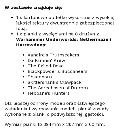
W zestawie znajduje się:
1 x kartonowe pudełko wykonane z wysokiej
jakości tektury dwustronnie zabezpieczonej
folią;
1 x pianki z wycięciami na 8 drużyn z
Warhammer Underworlds: Nethermaze i
Harrowdeep:
Xandire's Truthseekers
Da Kunnin' Krew
The Exiled Dead
Blackpowder's Buccaneers
Shadeborn
Skittershank’s Clawpack
The Gorechosen of Dromm
Hexbane’s Hunters
Dla lepszej ochrony modeli oraz łatwiejszego
wkładania i wyjmowania modeli, pianki zostały
wykonane z pianki o podwyższonej gęstości.
Wymiar pianki to 394mm x 267mm x 60mm.