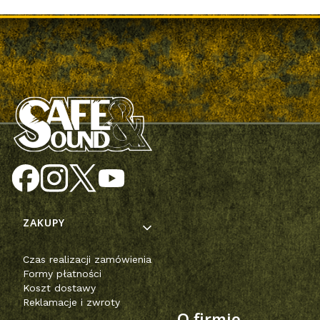
Linki w stopce
ZAKUPY
Czas realizacji zamówienia
Formy płatności
Koszt dostawy
Reklamacje i zwroty
O firmie