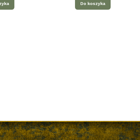
zyka
Do koszyka