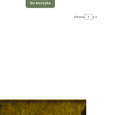
Do koszyka
Strona
z 1