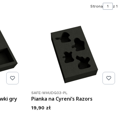
Strona
z 1
Kod produktu
SAFE-WHUDG03-PL
wki gry
Pianka na Cyreni’s Razors
Cena
19,90 zł