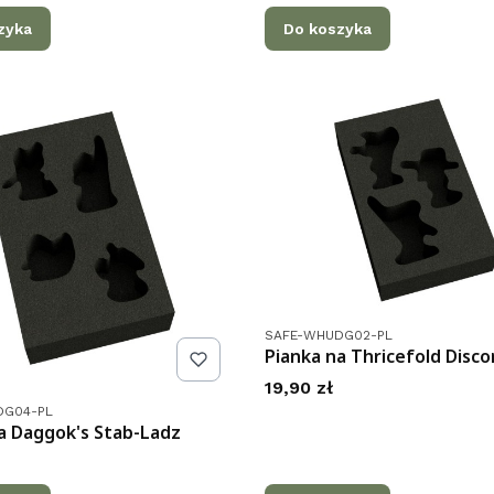
zyka
Do koszyka
Kod produktu
SAFE-WHUDG02-PL
Pianka na Thricefold Disco
Cena
19,90 zł
tu
DG04-PL
a Daggok's Stab-Ladz