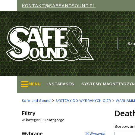
KONTAKT@SAFEANDSOUND.PL
MENU
INSTABASES
SYSTEMY MAGNETYCZYN
Safe and Sound
SYSTEMY DO WYBRANYCH GIER
WARHAMM
Deat
Filtry
w kategorii: Deathgorge
Lista
Sortowani
Wybrane
Wyczyść