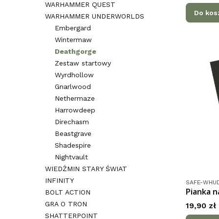
WARHAMMER QUEST
Do kos
WARHAMMER UNDERWORLDS
Embergard
Wintermaw
Deathgorge
Zestaw startowy
Wyrdhollow
Gnarlwood
Nethermaze
Harrowdeep
Direchasm
Beastgrave
Shadespire
Nightvault
WIEDŹMIN STARY ŚWIAT
INFINITY
Kod produk
SAFE-WHU
Pianka n
BOLT ACTION
GRA O TRON
Cena
19,90 zł
SHATTERPOINT