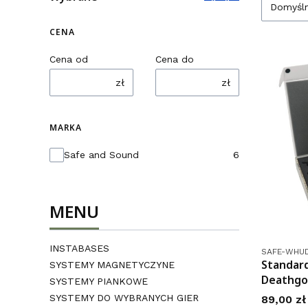
Domyśl
CENA
Cena od
Cena do
zł
zł
MARKA
Marka
Safe and Sound
6
MENU
INSTABASES
Kod produk
SAFE-WHU
Standar
SYSTEMY MAGNETYCZYNE
Deathgo
SYSTEMY PIANKOWE
SYSTEMY DO WYBRANYCH GIER
Cena
89,00 zł