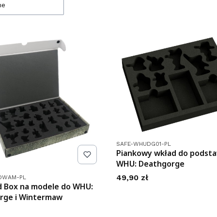
ne
Kod produktu
SAFE-WHUDG01-PL
Piankowy wkład do podsta
WHU: Deathgorge
tu
Cena
49,90 zł
DWAM-PL
d Box na modele do WHU:
rge i Wintermaw