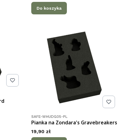
Do koszyka
rd
Kod produktu
SAFE-WHUDG05-PL
Pianka na Zondara's Gravebreakers
Cena
19,90 zł