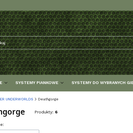
E
SYSTEMY PIANKOWE
SYSTEMY DO WYBRANYCH GI
ER UNDERWORLDS
Deathgorge
hgorge
Produkty:
6
 produktów
e: