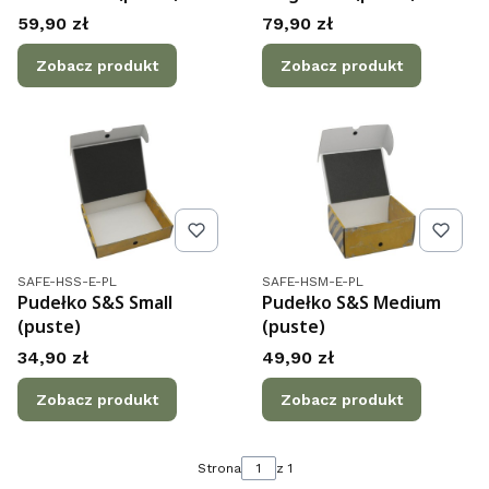
Cena
Cena
59,90 zł
79,90 zł
Zobacz produkt
Zobacz produkt
Kod produktu
Kod produktu
SAFE-HSS-E-PL
SAFE-HSM-E-PL
Pudełko S&S Small
Pudełko S&S Medium
(puste)
(puste)
Cena
Cena
34,90 zł
49,90 zł
Zobacz produkt
Zobacz produkt
Strona
z 1