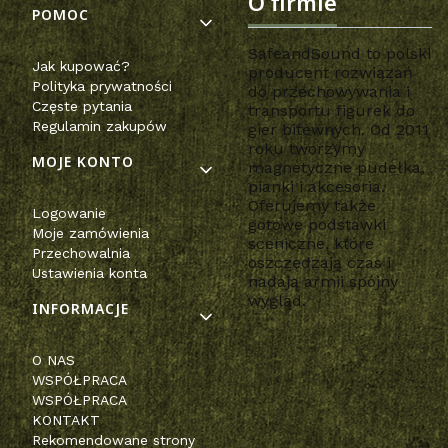
O firmie
POMOC
SafeandSound to polski
Jak kupować?
producent rozwiązań
Polityka prywatności
do przechowywania i
Częste pytania
transportu figurek do
Regulamin zakupów
gier bitewnych. Od 2011
roku tworzymy
MOJE KONTO
magnetyczne pudełka,
pianki i akcesoria.
Oferujemy także
Logowanie
gotowe podstawki
Moje zamówienia
sceniczne, które
Przechowalnia
oszczędzają czas i
Ustawienia konta
nadają armii spójny
wygląd.
INFORMACJE
O NAS
WSPÓŁPRACA
WSPÓŁPRACA
KONTAKT
Rekomendowane strony