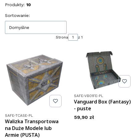
Produkty:
10
Lista produktów
Sortowanie:
Domyślne
Strona
z 1
Kod produktu
SAFE-VB01FE-PL
Vanguard Box (Fantasy)
- puste
Kod produktu
SAFE-TCASE-PL
Cena
59,90 zł
Walizka Transportowa
na Duże Modele lub
Armie (PUSTA)