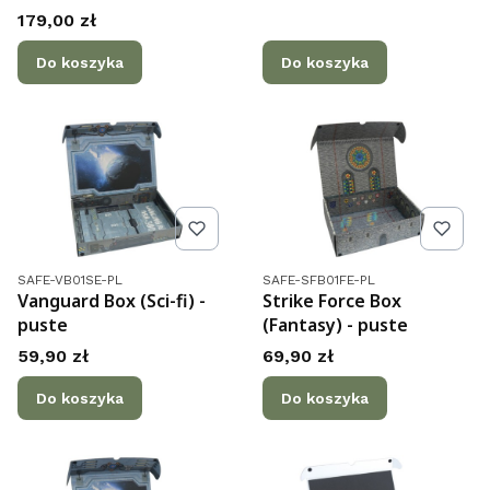
Cena
179,00 zł
Do koszyka
Do koszyka
Kod produktu
Kod produktu
SAFE-VB01SE-PL
SAFE-SFB01FE-PL
Vanguard Box (Sci-fi) -
Strike Force Box
puste
(Fantasy) - puste
Cena
Cena
59,90 zł
69,90 zł
Do koszyka
Do koszyka