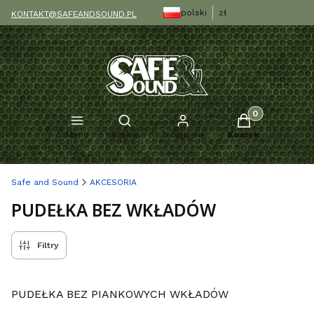
polski
zł
KONTAKT@SAFEANDSOUND.PL
Produkty w kosz
Otwórz wyszukiwarkę
Menu
Szukaj
Zaloguj się
Koszyk
Safe and Sound
AKCESORIA
PUDEŁKA BEZ WKŁADÓW
Filtry
PUDEŁKA BEZ PIANKOWYCH WKŁADÓW