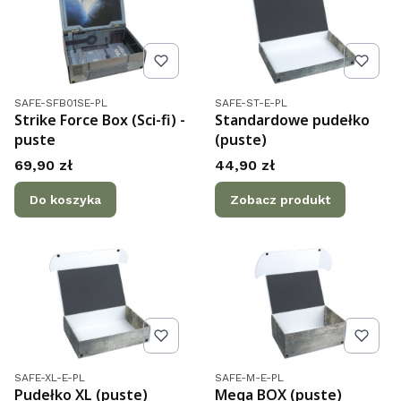
Kod produktu
Kod produktu
SAFE-SFB01SE-PL
SAFE-ST-E-PL
Strike Force Box (Sci-fi) -
Standardowe pudełko
puste
(puste)
Cena
Cena
69,90 zł
44,90 zł
Do koszyka
Zobacz produkt
Kod produktu
Kod produktu
SAFE-XL-E-PL
SAFE-M-E-PL
Pudełko XL (puste)
Mega BOX (puste)