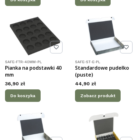
Kod produktu
Kod produktu
SAFE-FTR-40MM-PL
SAFE-ST-E-PL
Pianka na podstawki 40
Standardowe pudełko
mm
(puste)
Cena
Cena
36,90 zł
44,90 zł
Do koszyka
Zobacz produkt