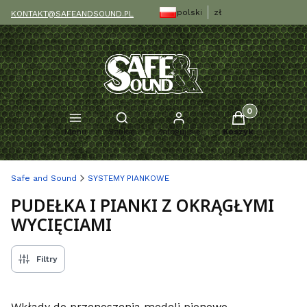
polski
zł
KONTAKT@SAFEANDSOUND.PL
Produkty w kosz
Otwórz wyszukiwarkę
Menu
Szukaj
Zaloguj się
Koszyk
Safe and Sound
SYSTEMY PIANKOWE
PUDEŁKA I PIANKI Z OKRĄGŁYMI
WYCIĘCIAMI
Filtry
Wkłady do przenoszenia modeli pionowo.