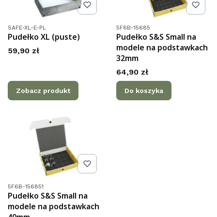
Kod produktu
Kod produktu
SAFE-XL-E-PL
5F6B-15685
Pudełko XL (puste)
Pudełko S&S Small na
modele na podstawkach
Cena
59,90 zł
32mm
Cena
64,90 zł
Zobacz produkt
Do koszyka
Kod produktu
5F6B-156851
Pudełko S&S Small na
modele na podstawkach