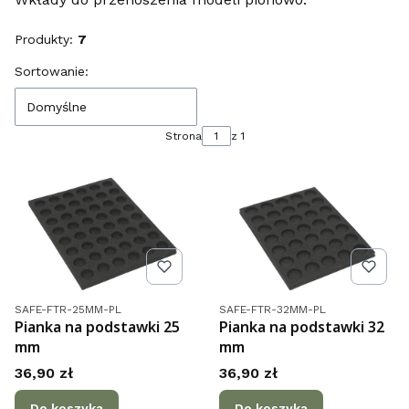
Produkty:
7
Lista produktów
Sortowanie:
Domyślne
Strona
z 1
Kod produktu
Kod produktu
SAFE-FTR-25MM-PL
SAFE-FTR-32MM-PL
Pianka na podstawki 25
Pianka na podstawki 32
mm
mm
Cena
Cena
36,90 zł
36,90 zł
Do koszyka
Do koszyka