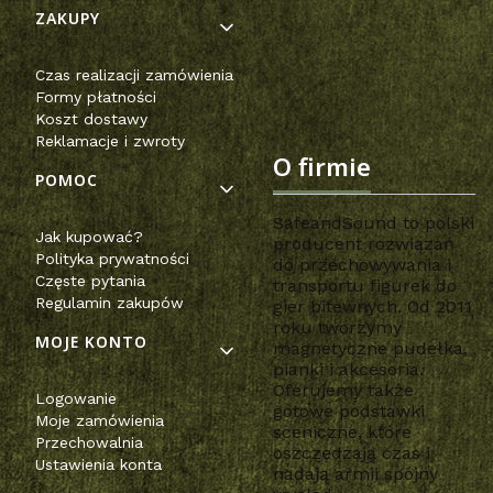
Linki w stopce
ZAKUPY
Czas realizacji zamówienia
Formy płatności
Koszt dostawy
Reklamacje i zwroty
O firmie
POMOC
SafeandSound to polski
Jak kupować?
producent rozwiązań
Polityka prywatności
do przechowywania i
Częste pytania
transportu figurek do
Regulamin zakupów
gier bitewnych. Od 2011
roku tworzymy
MOJE KONTO
magnetyczne pudełka,
pianki i akcesoria.
Oferujemy także
Logowanie
gotowe podstawki
Moje zamówienia
sceniczne, które
Przechowalnia
oszczędzają czas i
Ustawienia konta
nadają armii spójny