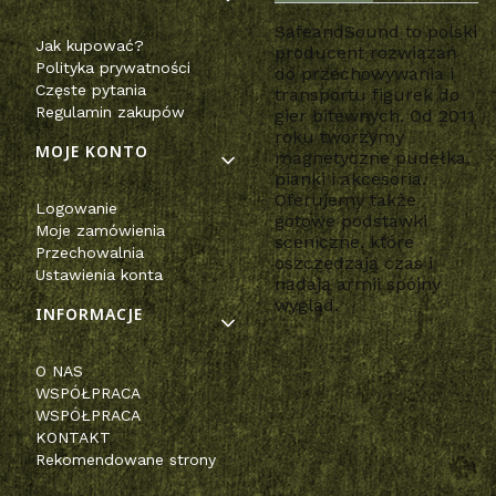
SafeandSound to polski
Jak kupować?
producent rozwiązań
Polityka prywatności
do przechowywania i
Częste pytania
transportu figurek do
Regulamin zakupów
gier bitewnych. Od 2011
roku tworzymy
MOJE KONTO
magnetyczne pudełka,
pianki i akcesoria.
Oferujemy także
Logowanie
gotowe podstawki
Moje zamówienia
sceniczne, które
Przechowalnia
oszczędzają czas i
Ustawienia konta
nadają armii spójny
wygląd.
INFORMACJE
O NAS
WSPÓŁPRACA
WSPÓŁPRACA
KONTAKT
Rekomendowane strony