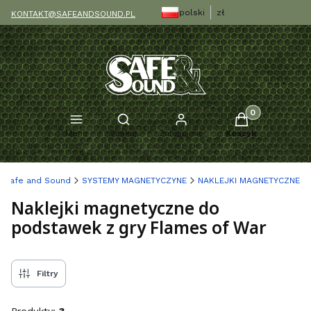
polski
zł
KONTAKT@SAFEANDSOUND.PL
Produkty w kosz
Otwórz wyszukiwarkę
Menu
Szukaj
Zaloguj się
Koszyk
Safe and Sound
SYSTEMY MAGNETYCZYNE
NAKLEJKI MAGNETYCZNE
Naklejki magnetyczne do
podstawek z gry Flames of War
Filtry