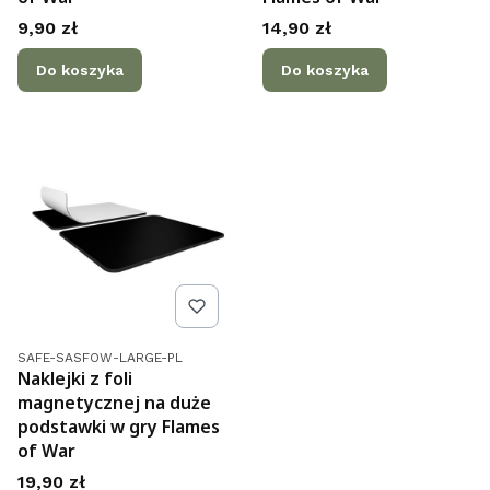
Cena
Cena
9,90 zł
14,90 zł
Do koszyka
Do koszyka
Kod produktu
SAFE-SASFOW-LARGE-PL
Naklejki z foli
magnetycznej na duże
podstawki w gry Flames
of War
Cena
19,90 zł