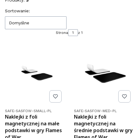
Produkty:
3
Lista produktów
Sortowanie:
Domyślne
Strona
z 1
Kod produktu
Kod produktu
SAFE-SASFOW-SMALL-PL
SAFE-SASFOW-MED-PL
Naklejki z foli
Naklejki z foli
magnetycznej na małe
magnetycznej na
podstawki w gry Flames
średnie podstawki w gry
of War
Flames of War