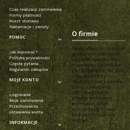
Czas realizacji zamówienia
Formy płatności
Koszt dostawy
Reklamacje i zwroty
O firmie
POMOC
SafeandSound to polski
Jak kupować?
producent rozwiązań
Polityka prywatności
do przechowywania i
Częste pytania
transportu figurek do
Regulamin zakupów
gier bitewnych. Od 2011
roku tworzymy
MOJE KONTO
magnetyczne pudełka,
pianki i akcesoria.
Oferujemy także
Logowanie
gotowe podstawki
Moje zamówienia
sceniczne, które
Przechowalnia
oszczędzają czas i
Ustawienia konta
nadają armii spójny
wygląd.
INFORMACJE