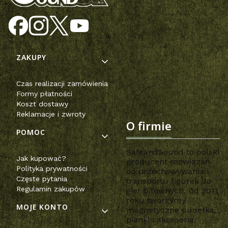
Linki w stopce
ZAKUPY
Czas realizacji zamówienia
Formy płatności
Koszt dostawy
Reklamacje i zwroty
O firmie
POMOC
SafeandSound to polski
Jak kupować?
producent rozwiązań
Polityka prywatności
do przechowywania i
Częste pytania
transportu figurek do
Regulamin zakupów
gier bitewnych. Od 2011
roku tworzymy
MOJE KONTO
magnetyczne pudełka,
pianki i akcesoria.