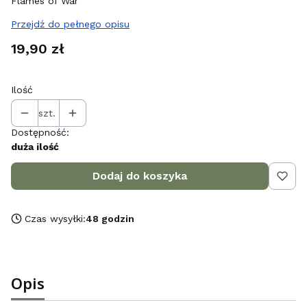
Flames of War
Przejdź do pełnego opisu
Cena
19,90 zł
Ilość
szt.
Dostępność:
duża ilość
Dodaj do koszyka
Czas wysyłki:
48 godzin
Opis