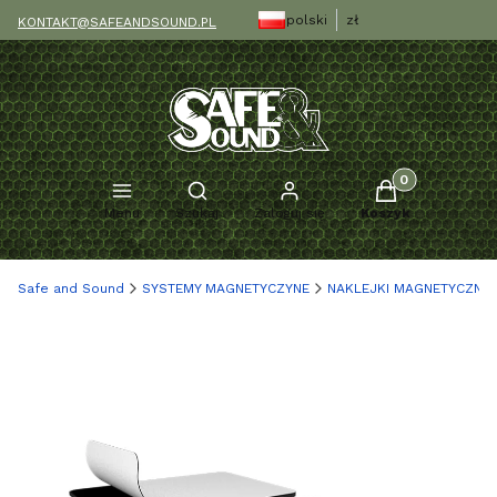
polski
zł
KONTAKT@SAFEANDSOUND.PL
Produkty w kosz
Otwórz wyszukiwarkę
Menu
Szukaj
Zaloguj się
Koszyk
Safe and Sound
SYSTEMY MAGNETYCZYNE
NAKLEJKI MAGNETYCZNE