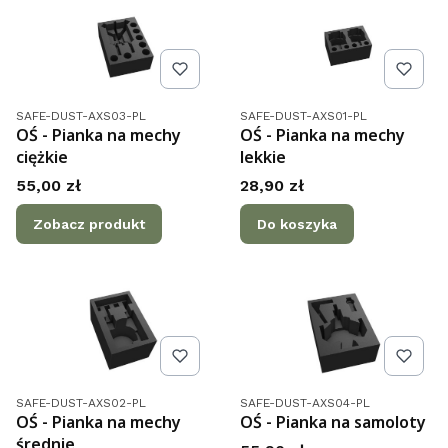
Kod produktu
Kod produktu
SAFE-DUST-AXS03-PL
SAFE-DUST-AXS01-PL
OŚ - Pianka na mechy
OŚ - Pianka na mechy
ciężkie
lekkie
Cena
Cena
55,00 zł
28,90 zł
Zobacz produkt
Do koszyka
Kod produktu
Kod produktu
SAFE-DUST-AXS02-PL
SAFE-DUST-AXS04-PL
OŚ - Pianka na mechy
OŚ - Pianka na samoloty
średnie