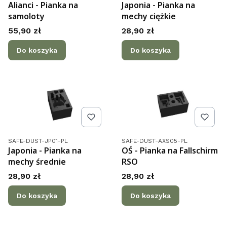
Alianci - Pianka na
Japonia - Pianka na
samoloty
mechy ciężkie
Cena
Cena
55,90 zł
28,90 zł
Do koszyka
Do koszyka
Kod produktu
Kod produktu
SAFE-DUST-JP01-PL
SAFE-DUST-AXS05-PL
Japonia - Pianka na
OŚ - Pianka na Fallschirm
mechy średnie
RSO
Cena
Cena
28,90 zł
28,90 zł
Do koszyka
Do koszyka