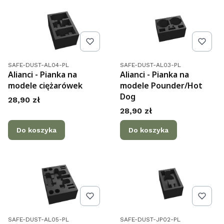
Kod produktu
Kod produktu
SAFE-DUST-AL04-PL
SAFE-DUST-AL03-PL
Alianci - Pianka na
Alianci - Pianka na
modele ciężarówek
modele Pounder/Hot
Dog
Cena
28,90 zł
Cena
28,90 zł
Do koszyka
Do koszyka
Kod produktu
Kod produktu
SAFE-DUST-AL05-PL
SAFE-DUST-JP02-PL