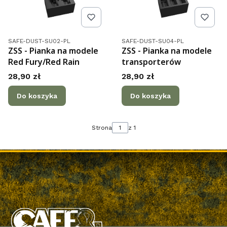
Kod produktu
Kod produktu
SAFE-DUST-SU02-PL
SAFE-DUST-SU04-PL
ZSS - Pianka na modele
ZSS - Pianka na modele
Red Fury/Red Rain
transporterów
Cena
Cena
28,90 zł
28,90 zł
Do koszyka
Do koszyka
Strona
z 1