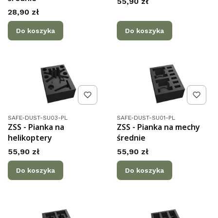
Cena
55,90 zł
Cena
28,90 zł
Do koszyka
Do koszyka
Kod produktu
Kod produktu
SAFE-DUST-SU03-PL
SAFE-DUST-SU01-PL
ZSS - Pianka na
ZSS - Pianka na mechy
helikoptery
średnie
Cena
Cena
55,90 zł
55,90 zł
Do koszyka
Do koszyka