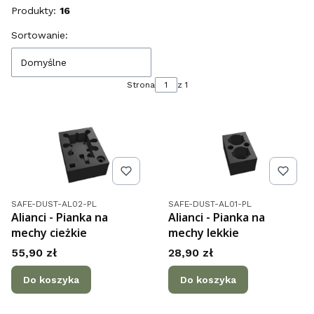
Produkty:
16
Lista produktów
Sortowanie:
Domyślne
Strona
z 1
Kod produktu
Kod produktu
SAFE-DUST-AL02-PL
SAFE-DUST-AL01-PL
Alianci - Pianka na
Alianci - Pianka na
mechy cieżkie
mechy lekkie
Cena
Cena
55,90 zł
28,90 zł
Do koszyka
Do koszyka