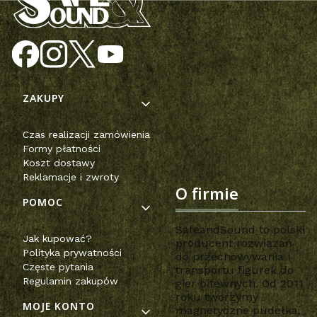
Linki w stopce
ZAKUPY
Czas realizacji zamówienia
Formy płatności
Koszt dostawy
Reklamacje i zwroty
O firmie
POMOC
SafeandSound to polski
Jak kupować?
producent rozwiązań
Polityka prywatności
do przechowywania i
Częste pytania
transportu figurek do
Regulamin zakupów
gier bitewnych. Od 2011
roku tworzymy
MOJE KONTO
magnetyczne pudełka,