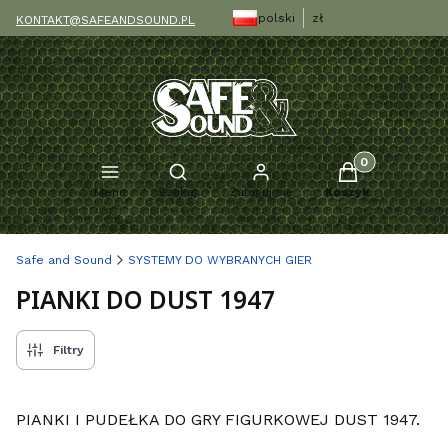
polski
zł
KONTAKT@SAFEANDSOUND.PL
Produkty w kosz
Otwórz wyszukiwarkę
Menu
Szukaj
Zaloguj się
Koszyk
Safe and Sound
SYSTEMY DO WYBRANYCH GIER
PIANKI DO DUST 1947
Filtry
PIANKI I PUDEŁKA DO GRY FIGURKOWEJ DUST 1947.