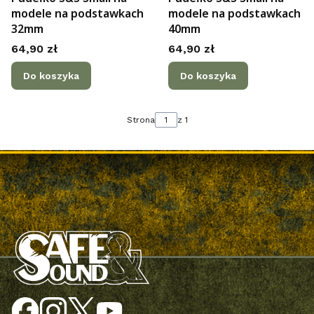
modele na podstawkach
modele na podstawkach
32mm
40mm
Cena
Cena
64,90 zł
64,90 zł
Do koszyka
Do koszyka
Strona
z 1