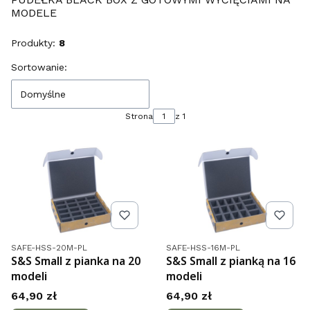
MODELE
Produkty:
8
Lista produktów
Sortowanie:
Domyślne
Strona
z 1
Kod produktu
Kod produktu
SAFE-HSS-20M-PL
SAFE-HSS-16M-PL
S&S Small z pianka na 20
S&S Small z pianką na 16
modeli
modeli
Cena
Cena
64,90 zł
64,90 zł