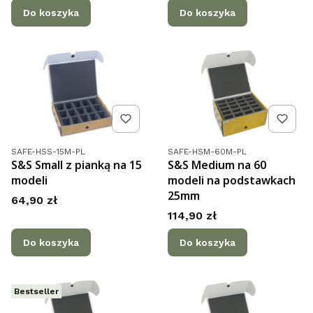
Do koszyka
Do koszyka
Kod produktu
Kod produktu
SAFE-HSS-15M-PL
SAFE-HSM-60M-PL
S&S Small z pianką na 15
S&S Medium na 60
modeli
modeli na podstawkach
25mm
Cena
64,90 zł
Cena
114,90 zł
Do koszyka
Do koszyka
Bestseller