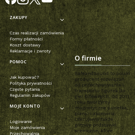
Linki w stopce
ZAKUPY
Czas realizacji zamówienia
Formy płatności
Koszt dostawy
Reklamacje i zwroty
O firmie
POMOC
SafeandSound to polski
Jak kupować?
producent rozwiązań
Polityka prywatności
do przechowywania i
Częste pytania
transportu figurek do
Regulamin zakupów
gier bitewnych. Od 2011
roku tworzymy
MOJE KONTO
magnetyczne pudełka,
pianki i akcesoria.
Oferujemy także
Logowanie
gotowe podstawki
Moje zamówienia
sceniczne, które
Przechowalnia