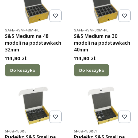
Kod produktu
Kod produktu
SAFE-HSM-48M-PL
SAFE-HSM-30M-PL
S&S Medium na 48
S&S Medium na 30
modeli na podstawkach
modeli na podstawkach
32mm
40mm
Cena
Cena
114,90 zł
114,90 zł
Do koszyka
Do koszyka
Kod produktu
Kod produktu
5F6B-15685
5F6B-156851
Pudełko S&S Small na
Pudełko S&S Small na