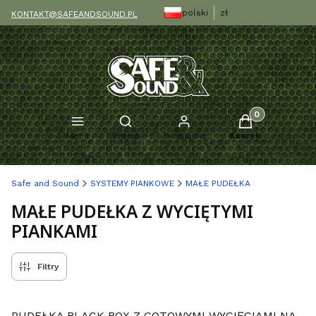
polski
zł
KONTAKT@SAFEANDSOUND.PL
Produkty w kosz
Otwórz wyszukiwarkę
Menu
Szukaj
Zaloguj się
Koszyk
Safe and Sound
SYSTEMY PIANKOWE
MAŁE PUDEŁKA
MAŁE PUDEŁKA Z WYCIĘTYMI
PIANKAMI
Filtry
PUDEŁKA BLACK BOX Z GOTOWYMI WYCIĘCIAMI NA