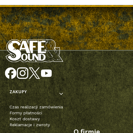
Linki w stopce
ZAKUPY
Czas realizacji zamówienia
Formy płatności
Koszt dostawy
Reklamacje i zwroty
O firmie