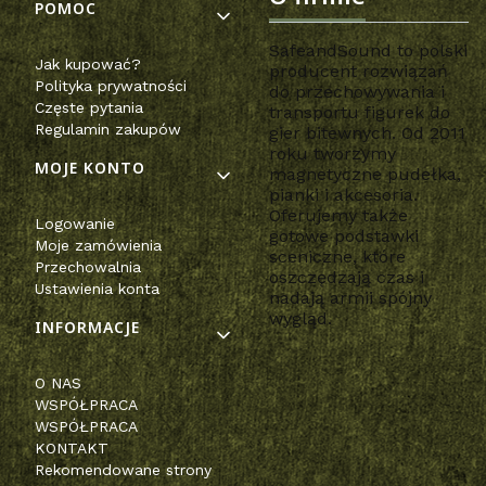
POMOC
SafeandSound to polski
Jak kupować?
producent rozwiązań
Polityka prywatności
do przechowywania i
Częste pytania
transportu figurek do
Regulamin zakupów
gier bitewnych. Od 2011
roku tworzymy
MOJE KONTO
magnetyczne pudełka,
pianki i akcesoria.
Oferujemy także
Logowanie
gotowe podstawki
Moje zamówienia
sceniczne, które
Przechowalnia
oszczędzają czas i
Ustawienia konta
nadają armii spójny
wygląd.
INFORMACJE
O NAS
WSPÓŁPRACA
WSPÓŁPRACA
KONTAKT
Rekomendowane strony