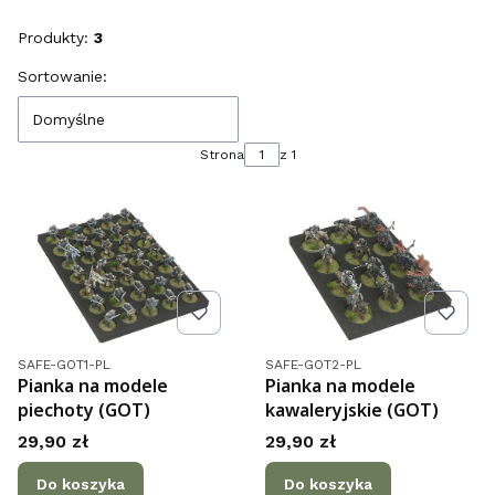
Produkty:
3
Lista produktów
Sortowanie:
Domyślne
Strona
z 1
Kod produktu
Kod produktu
SAFE-GOT1-PL
SAFE-GOT2-PL
Pianka na modele
Pianka na modele
piechoty (GOT)
kawaleryjskie (GOT)
Cena
Cena
29,90 zł
29,90 zł
Do koszyka
Do koszyka