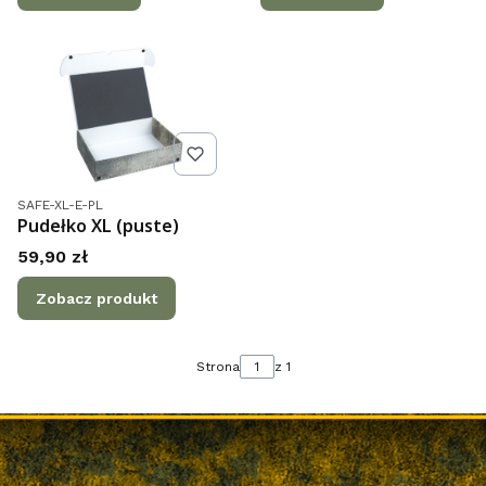
Kod produktu
SAFE-XL-E-PL
Pudełko XL (puste)
Cena
59,90 zł
Zobacz produkt
Strona
z 1