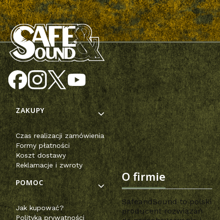
Linki w stopce
ZAKUPY
Czas realizacji zamówienia
Formy płatności
Koszt dostawy
Reklamacje i zwroty
O firmie
POMOC
SafeandSound to polski
Jak kupować?
producent rozwiązań
Polityka prywatności