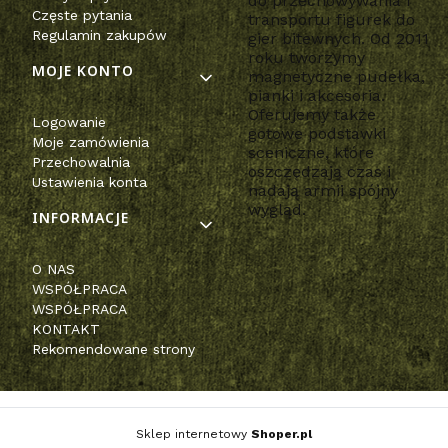
do przechowywania i
Częste pytania
transportu figurek do
Regulamin zakupów
gier bitewnych. Od 2011
roku tworzymy
MOJE KONTO
magnetyczne pudełka,
pianki i akcesoria.
Oferujemy także
Logowanie
gotowe podstawki
Moje zamówienia
sceniczne, które
Przechowalnia
oszczędzają czas i
Ustawienia konta
nadają armii spójny
wygląd.
INFORMACJE
O NAS
WSPÓŁPRACA
WSPÓŁPRACA
KONTAKT
Rekomendowane strony
Sklep internetowy
Shoper.pl