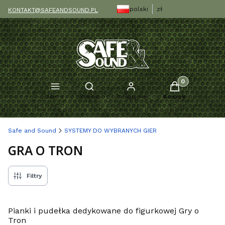
polski
zł
KONTAKT@SAFEANDSOUND.PL
Produkty w kosz
Otwórz wyszukiwarkę
Menu
Szukaj
Zaloguj się
Koszyk
Safe and Sound
SYSTEMY DO WYBRANYCH GIER
GRA O TRON
Filtry
Pianki i pudełka dedykowane do figurkowej Gry o
Tron