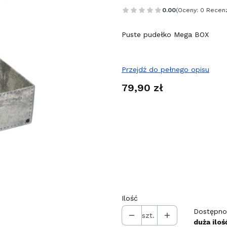
0.00
(Oceny: 0 Recenz
Puste pudełko Mega BOX
Przejdź do pełnego opisu
Cena
79,90 zł
Wybierz wariant produktu
Poszczególne warianty mogą r
*
Separator w pudełku
Wybierz
Ilość
Dostępno
szt.
duża iloś