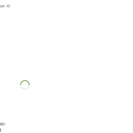
je: 0)
:
óżnić się ceną
ść:
ć