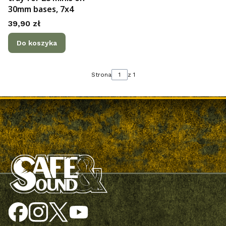
30mm bases, 7x4
Cena
39,90 zł
Do koszyka
Strona
z 1