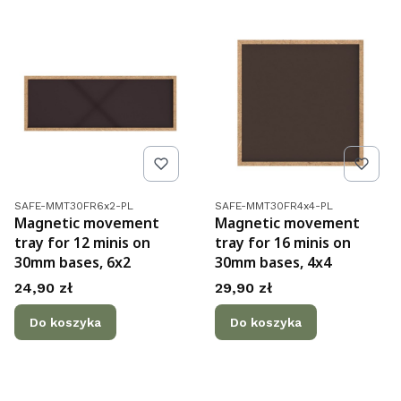
Kod produktu
Kod produktu
SAFE-MMT30FR6x2-PL
SAFE-MMT30FR4x4-PL
Magnetic movement
Magnetic movement
tray for 12 minis on
tray for 16 minis on
30mm bases, 6x2
30mm bases, 4x4
Cena
Cena
24,90 zł
29,90 zł
Do koszyka
Do koszyka