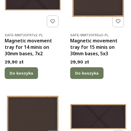
Kod produktu
Kod produktu
SAFE-MMT30FR7x2-PL
SAFE-MMT30FR5x3-PL
Magnetic movement
Magnetic movement
tray for 14 minis on
tray for 15 minis on
30mm bases, 7x2
30mm bases, 5x3
Cena
Cena
29,90 zł
29,90 zł
Do koszyka
Do koszyka