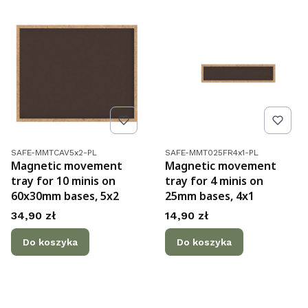
Kod produktu
Kod produktu
SAFE-MMTCAV5x2-PL
SAFE-MMT025FR4x1-PL
Magnetic movement
Magnetic movement
tray for 10 minis on
tray for 4 minis on
60x30mm bases, 5x2
25mm bases, 4x1
Cena
Cena
34,90 zł
14,90 zł
Do koszyka
Do koszyka