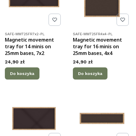
Kod produktu
Kod produktu
SAFE-MMT25FR7x2-PL
SAFE-MMT25FR4x4-PL
Magnetic movement
Magnetic movement
tray for 14 minis on
tray for 16 minis on
25mm bases, 7x2
25mm bases, 4x4
Cena
Cena
24,90 zł
24,90 zł
Do koszyka
Do koszyka