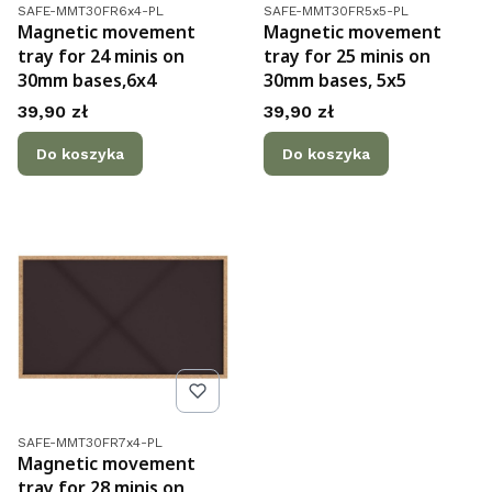
Kod produktu
Kod produktu
SAFE-MMT30FR6x4-PL
SAFE-MMT30FR5x5-PL
Magnetic movement
Magnetic movement
tray for 24 minis on
tray for 25 minis on
30mm bases,6x4
30mm bases, 5x5
Cena
Cena
39,90 zł
39,90 zł
Do koszyka
Do koszyka
Kod produktu
SAFE-MMT30FR7x4-PL
Magnetic movement
tray for 28 minis on