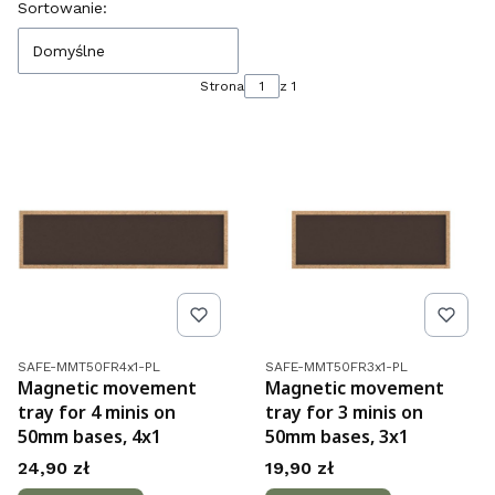
Lista produktów
Sortowanie:
Domyślne
Strona
z 1
Kod produktu
Kod produktu
SAFE-MMT50FR4x1-PL
SAFE-MMT50FR3x1-PL
Magnetic movement
Magnetic movement
tray for 4 minis on
tray for 3 minis on
50mm bases, 4x1
50mm bases, 3x1
Cena
Cena
24,90 zł
19,90 zł