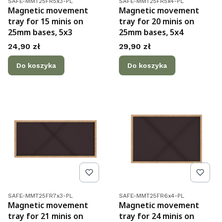
SAFE-MMT25FR5x3-PL
SAFE-MMT25FR5x4-PL
Magnetic movement
Magnetic movement
tray for 15 minis on
tray for 20 minis on
25mm bases, 5x3
25mm bases, 5x4
Cena
Cena
24,90 zł
29,90 zł
Do koszyka
Do koszyka
Kod produktu
Kod produktu
SAFE-MMT25FR7x3-PL
SAFE-MMT25FR6x4-PL
Magnetic movement
Magnetic movement
tray for 21 minis on
tray for 24 minis on