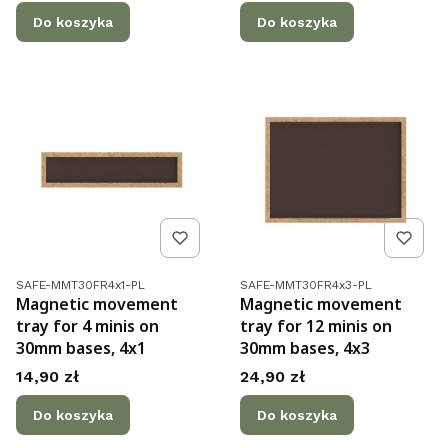
Do koszyka
Do koszyka
Kod produktu
Kod produktu
SAFE-MMT30FR4x1-PL
SAFE-MMT30FR4x3-PL
Magnetic movement
Magnetic movement
tray for 4 minis on
tray for 12 minis on
30mm bases, 4x1
30mm bases, 4x3
Cena
Cena
14,90 zł
24,90 zł
Do koszyka
Do koszyka