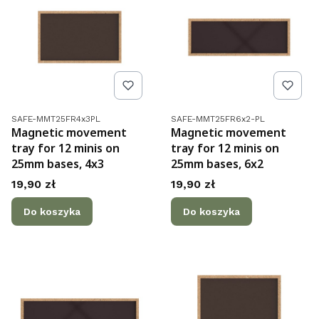
Kod produktu
Kod produktu
SAFE-MMT25FR4x3PL
SAFE-MMT25FR6x2-PL
Magnetic movement
Magnetic movement
tray for 12 minis on
tray for 12 minis on
25mm bases, 4x3
25mm bases, 6x2
Cena
Cena
19,90 zł
19,90 zł
Do koszyka
Do koszyka