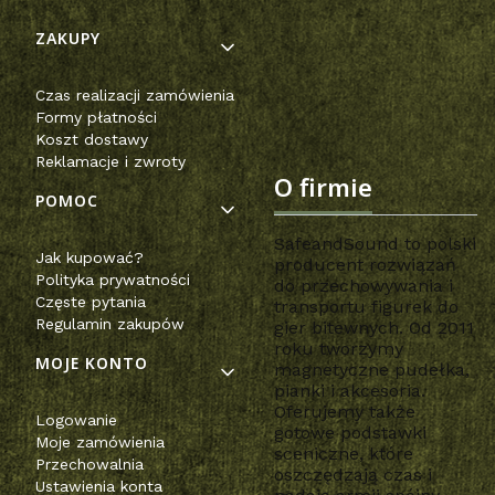
Linki w stopce
ZAKUPY
Czas realizacji zamówienia
Formy płatności
Koszt dostawy
Reklamacje i zwroty
O firmie
POMOC
SafeandSound to polski
Jak kupować?
producent rozwiązań
Polityka prywatności
do przechowywania i
Częste pytania
transportu figurek do
Regulamin zakupów
gier bitewnych. Od 2011
roku tworzymy
MOJE KONTO
magnetyczne pudełka,
pianki i akcesoria.
Oferujemy także
Logowanie
gotowe podstawki
Moje zamówienia
sceniczne, które
Przechowalnia
oszczędzają czas i
Ustawienia konta