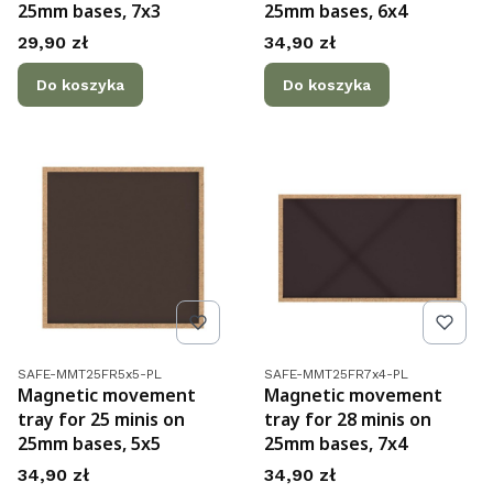
25mm bases, 7x3
25mm bases, 6x4
Cena
Cena
29,90 zł
34,90 zł
Do koszyka
Do koszyka
Kod produktu
Kod produktu
SAFE-MMT25FR5x5-PL
SAFE-MMT25FR7x4-PL
Magnetic movement
Magnetic movement
tray for 25 minis on
tray for 28 minis on
25mm bases, 5x5
25mm bases, 7x4
Cena
Cena
34,90 zł
34,90 zł