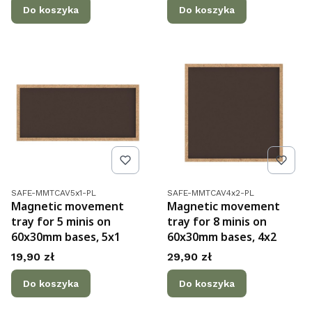
Do koszyka
Do koszyka
Kod produktu
Kod produktu
SAFE-MMTCAV5x1-PL
SAFE-MMTCAV4x2-PL
Magnetic movement
Magnetic movement
tray for 5 minis on
tray for 8 minis on
60x30mm bases, 5x1
60x30mm bases, 4x2
Cena
Cena
19,90 zł
29,90 zł
Do koszyka
Do koszyka