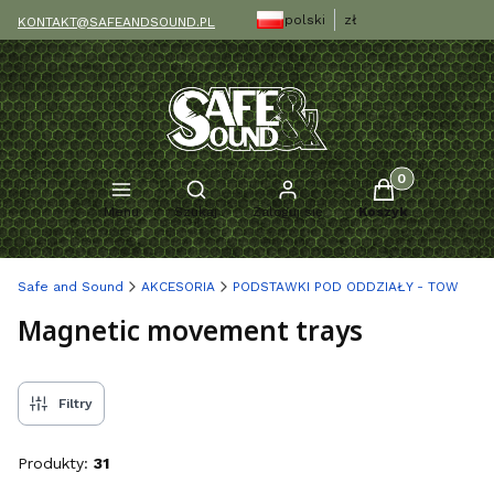
polski
zł
KONTAKT@SAFEANDSOUND.PL
Produkty w kosz
Otwórz wyszukiwarkę
Menu
Szukaj
Zaloguj się
Koszyk
Safe and Sound
AKCESORIA
PODSTAWKI POD ODDZIAŁY - TOW
Magnetic movement trays
Filtry
Produkty:
31