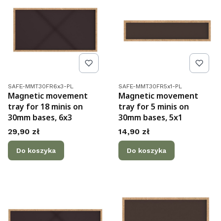
Kod produktu
Kod produktu
SAFE-MMT30FR6x3-PL
SAFE-MMT30FR5x1-PL
Magnetic movement
Magnetic movement
tray for 18 minis on
tray for 5 minis on
30mm bases, 6x3
30mm bases, 5x1
Cena
Cena
29,90 zł
14,90 zł
Do koszyka
Do koszyka