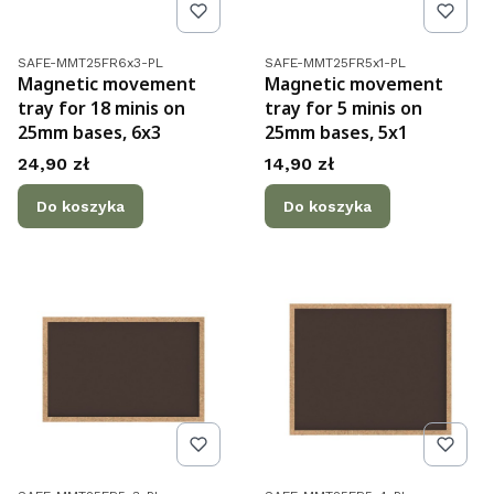
Kod produktu
Kod produktu
SAFE-MMT25FR6x3-PL
SAFE-MMT25FR5x1-PL
Magnetic movement
Magnetic movement
tray for 18 minis on
tray for 5 minis on
25mm bases, 6x3
25mm bases, 5x1
Cena
Cena
24,90 zł
14,90 zł
Do koszyka
Do koszyka
Kod produktu
Kod produktu