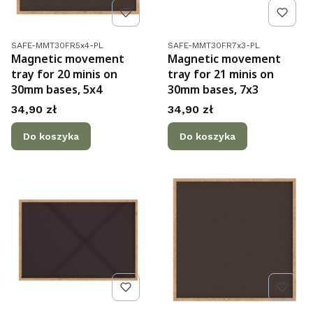
Kod produktu
Kod produktu
SAFE-MMT30FR5x4-PL
SAFE-MMT30FR7x3-PL
Magnetic movement
Magnetic movement
tray for 20 minis on
tray for 21 minis on
30mm bases, 5x4
30mm bases, 7x3
Cena
Cena
34,90 zł
34,90 zł
Do koszyka
Do koszyka