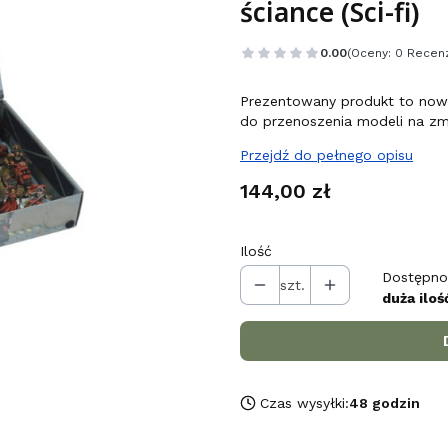
ściance (Sci-fi)
0.00
(Oceny: 0 Recenz
Prezentowany produkt to now
do przenoszenia modeli na 
Przejdź do pełnego opisu
Cena
144,00 zł
Ilość
Dostępno
szt.
duża iloś
Czas wysyłki:
48 godzin