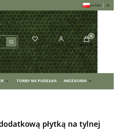
polski
zł
Produkty w koszyku: 0
Wyczyść
Szukaj
Ulubione
Zaloguj się
Koszyk
ER
TORBY NA PUDEŁKA
AKCESORIA
dodatkową płytką na tylnej