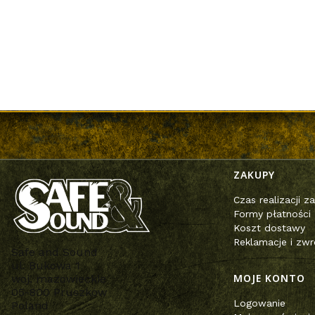
Linki w st
ZAKUPY
Czas realizacji 
Formy płatności
Koszt dostawy
Reklamacje i zwr
Safe and Sound
ul. Bukowa 1
MOJE KONTO
woj. mazowieckie
05-800 Pruszków
Logowanie
Poland