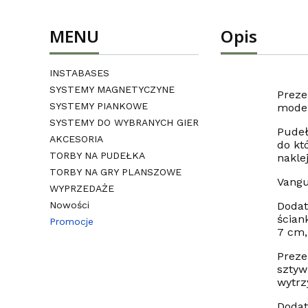
MENU
Opis
INSTABASES
SYSTEMY MAGNETYCZYNE
Preze
SYSTEMY PIANKOWE
model
SYSTEMY DO WYBRANYCH GIER
Pudeł
AKCESORIA
do kt
TORBY NA PUDEŁKA
nakle
TORBY NA GRY PLANSZOWE
Vangu
WYPRZEDAŻE
Nowości
Dodat
ścian
Promocje
7 cm,
Koniec menu
Preze
sztyw
wytrz
Dodat