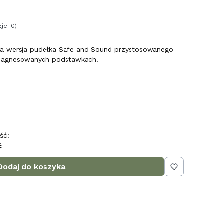
je: 0)
a wersja pudełka Safe and Sound przystosowanego
zmagnesowanych podstawkach.
ść:
ć
Dodaj do koszyka