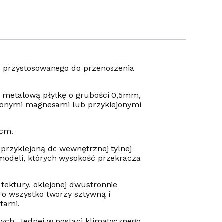
 przystosowanego do przenoszenia
a metalową płytkę o grubości 0,5mm,
onymi magnesami lub przyklejonymi
 cm.
przyklejoną do wewnętrznej tylnej
 modeli, których wysokość przekracza
ektury, oklejonej dwustronnie
To wszystko tworzy sztywną i
tami.
ch. Jednej w postaci klimatycznego