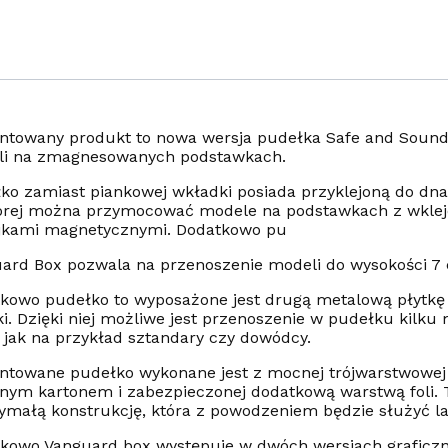
ntowany produkt to nowa wersja pudełka Safe and Sound
i na zmagnesowanych podstawkach.
ko zamiast piankowej wkładki posiada przyklejoną do dn
órej można przymocować modele na podstawkach z wklej
jkami magnetycznymi. Dodatkowo pu
ard Box pozwala na przenoszenie modeli do wysokości 7
kowo pudełko to wyposażone jest drugą metalową płytkę 
ki. Dzięki niej możliwe jest przenoszenie w pudełku kilku
 jak na przykład sztandary czy dowódcy.
ntowane pudełko wykonane jest z mocnej trójwarstwowej t
nym kartonem i zabezpieczonej dodatkową warstwą foli. 
ymałą konstrukcję, która z powodzeniem będzie służyć la
kowo Vanguard box występuje w dwóch wersjach graficzny