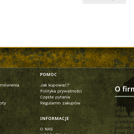
opce
POMOC
zamówienia
Jak kupować?
O fir
Polityka prywatności
Częste pytania
oty
Regulamin zakupów
Safeand
przechow
bitewny
INFORMACJE
pudełka,
gotowe 
O NAS
czas i n