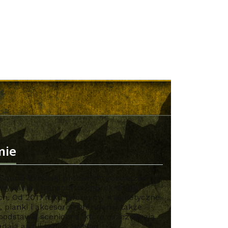
mie
Sound to polski producent rozwiązań do
ywania i transportu figurek do gier
ch. Od 2011 roku tworzymy magnetyczne
 pianki i akcesoria. Oferujemy także
podstawki sceniczne, które oszczędzają
adają armii spójny wygląd.