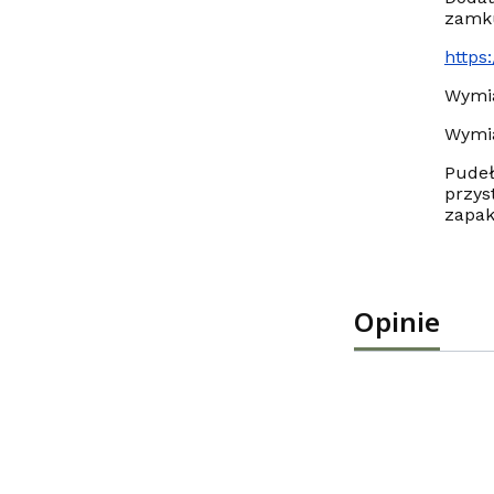
zamku
http
Wymia
Wymi
Pudeł
przys
zapak
Opinie