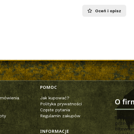
Oceń i opisz
opce
POMOC
zamówienia
Jak kupować?
O fir
Polityka prywatności
Częste pytania
oty
Regulamin zakupów
Safeand
przechow
bitewny
INFORMACJE