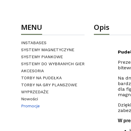
MENU
Opis
INSTABASES
SYSTEMY MAGNETYCZYNE
Pude
SYSTEMY PIANKOWE
Preze
SYSTEMY DO WYBRANYCH GIER
bitew
AKCESORIA
Na dn
TORBY NA PUDEŁKA
bardz
TORBY NA GRY PLANSZOWE
dla f
WYPRZEDAŻE
magne
Nowości
Dzięk
Promocje
zabez
Koniec menu
W pre