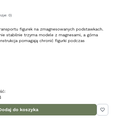
zje: 0)
ransportu figurek na zmagnesowanych podstawkach.
ie stabilnie trzyma modele z magnesami, a górna
onstrukcja pomagają chronić figurki podczas
ść:
ć
Dodaj do koszyka