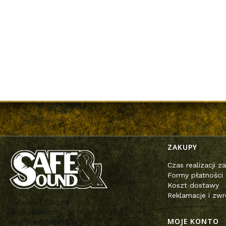
Linki w st
ZAKUPY
Czas realizacji 
Formy płatności
Koszt dostawy
Reklamacje i zwr
Safe and Sound
ul. Bukowa 1
MOJE KONTO
woj. mazowieckie