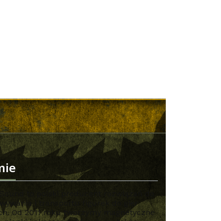
mie
Sound to polski producent rozwiązań do
ywania i transportu figurek do gier
ch. Od 2011 roku tworzymy magnetyczne