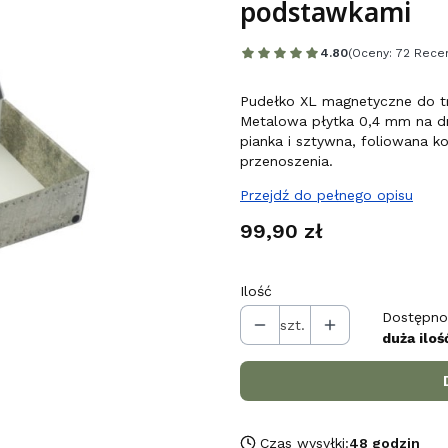
podstawkami
4.80
(Oceny: 72 Recen
Pudełko XL magnetyczne do t
Metalowa płytka 0,4 mm na dn
pianka i sztywna, foliowana k
przenoszenia.
Przejdź do pełnego opisu
Cena
99,90 zł
Ilość
Dostępno
szt.
duża iloś
Czas wysyłki:
48 godzin