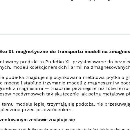
łko XL magnetyczne do transportu modeli na zmagn
ntowany produkt to Pudełko XL przystosowane do bezpie
nych, modeli kolekcjonerskich i armii na zmagnesowanyc
ie pudełka znajduje się ocynkowana metalowa płytka o g
o mocne i stabilne trzymanie modeli z magnesami w pods
igurek z magnesami — znacznie pewniejsze niż folie ferro
sów neodymowych tak skutecznie jak pełna metalowa pł
i temu modele lepiej trzymają się podłoża, nie przesuwają 
pieczone przed przewróceniem.
zentowanym zestawie znajduje się:
kartonowe pudełko wykonane z wysokiej jakości tektury dwustro