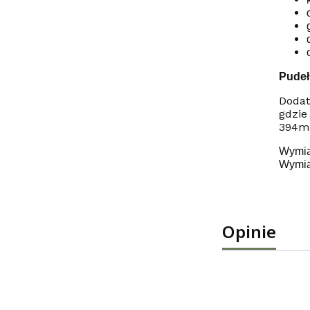
Pudeł
Dodat
gdzie
394m
Wymia
Wymia
Opinie