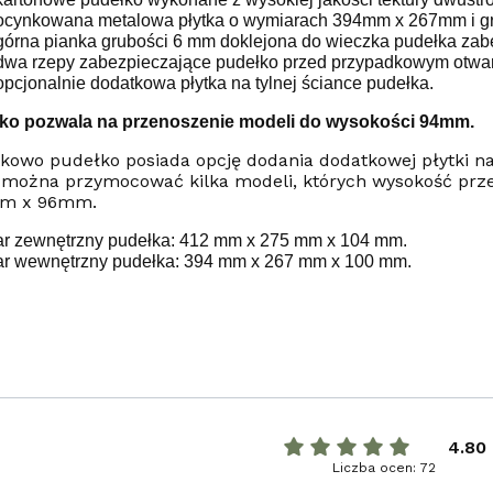
ocynkowana metalowa płytka o wymiarach 394mm x 267mm i gr
górna pianka grubości 6 mm doklejona do wieczka pudełka zab
dwa rzepy zabezpieczające pudełko przed przypadkowym otwar
opcjonalnie dodatkowa płytka na tylnej ściance pudełka.
ko pozwala na przenoszenie modeli do wysokości 94mm.
kowo pudełko posiada opcję dodania dodatkowej płytki na
 można przymocować kilka modeli, których wysokość prz
m x 96mm.
r zewnętrzny pudełka: 412 mm x 275 mm x 104 mm.
r wewnętrzny pudełka: 394 mm x 267 mm x 100 mm.
4.80
Liczba ocen: 72