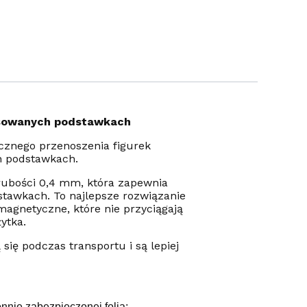
esowanych podstawkach
cznego przenoszenia figurek
h podstawkach.
rubości 0,4 mm, która zapewnia
tawkach. To najlepsze rozwiązanie
magnetyczne, które nie przyciągają
ytka.
się podczas transportu i są lepiej
nnie zabezpieczonej folią;