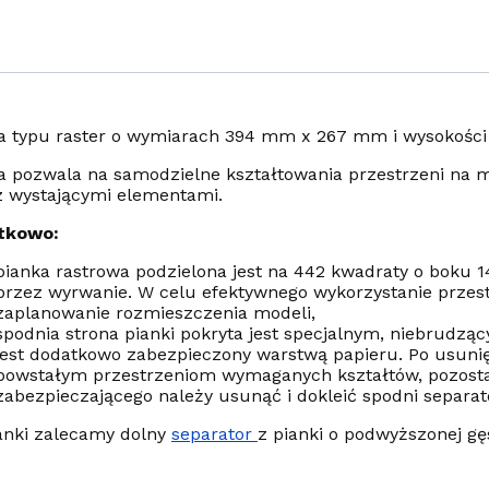
a typu raster o wymiarach 394 mm x 267 mm i wysokośc
a pozwala na samodzielne kształtowania przestrzeni na m
z wystającymi elementami.
tkowo:
pianka rastrowa podzielona jest na 442 kwadraty o boku 
przez wyrwanie. W celu efektywnego wykorzystanie prze
zaplanowanie rozmieszczenia modeli,
spodnia strona pianki pokryta jest specjalnym, niebrudzą
jest dodatkowo zabezpieczony warstwą papieru. Po usunię
powstałym przestrzeniom wymaganych kształtów, pozost
zabezpieczającego należy usunąć i dokleić spodni separat
anki zalecamy dolny
separator
z pianki o podwyższonej gęs