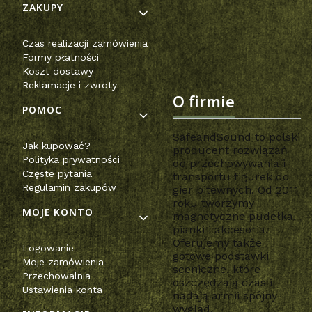
Linki w stopce
ZAKUPY
Czas realizacji zamówienia
Formy płatności
Koszt dostawy
Reklamacje i zwroty
O firmie
POMOC
SafeandSound to polski
Jak kupować?
producent rozwiązań
Polityka prywatności
do przechowywania i
Częste pytania
transportu figurek do
Regulamin zakupów
gier bitewnych. Od 2011
roku tworzymy
MOJE KONTO
magnetyczne pudełka,
pianki i akcesoria.
Oferujemy także
Logowanie
gotowe podstawki
Moje zamówienia
sceniczne, które
Przechowalnia
oszczędzają czas i
Ustawienia konta
nadają armii spójny
wygląd.