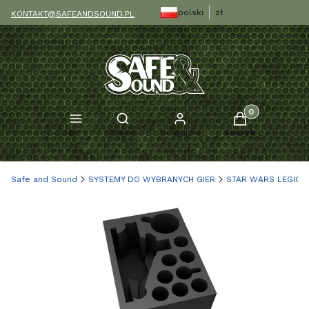
polski
zł
KONTAKT@SAFEANDSOUND.PL
Produkty w kosz
Otwórz wyszukiwarkę
Menu
Szukaj
Zaloguj się
Koszyk
Safe and Sound
SYSTEMY DO WYBRANYCH GIER
STAR WARS LEGION