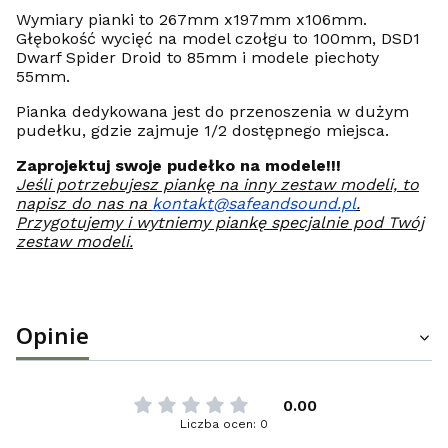
Wymiary pianki to 267mm x197mm x106mm.
Głębokość wycięć na model czołgu to 100mm, DSD1
Dwarf Spider Droid to 85mm i modele piechoty
55mm.
Pianka dedykowana jest do przenoszenia w dużym
pudełku, gdzie zajmuje 1/2 dostępnego miejsca.
Zaprojektuj swoje pudełko na modele!!!
Jeśli potrzebujesz piankę na inny zestaw modeli, to
napisz do nas na
kontakt@safeandsound.pl
.
Przygotujemy i wytniemy piankę specjalnie pod Twój
zestaw modeli.
Opinie
0.00
Liczba ocen: 0