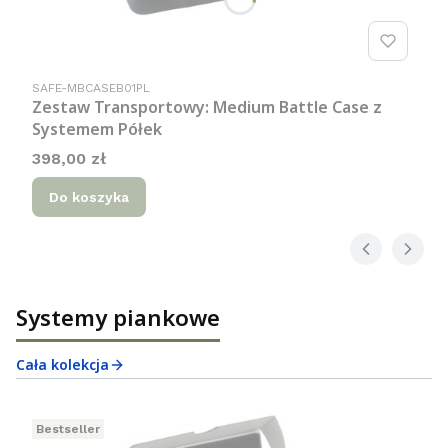
Kod produktu
SAFE-MBCASEB01PL
Zestaw Transportowy: Medium Battle Case z
Systemem Półek
Cena
398,00 zł
Do koszyka
Systemy piankowe
Cała kolekcja
Bestseller