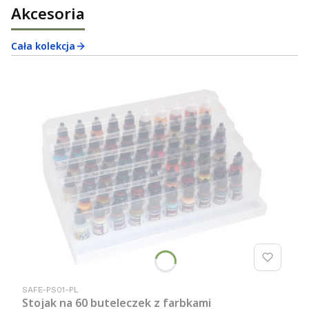
Akcesoria
Cała kolekcja
Kod produktu
SAFE-PS01-PL
Stojak na 60 buteleczek z farbkami