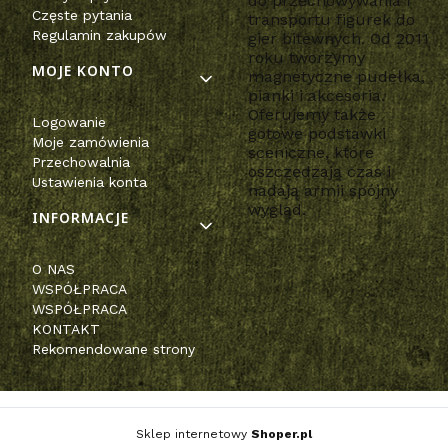
do przechowywania i
Częste pytania
transportu figurek do
Regulamin zakupów
gier bitewnych. Od 2011
roku tworzymy
MOJE KONTO
magnetyczne pudełka,
pianki i akcesoria.
Oferujemy także
Logowanie
gotowe podstawki
Moje zamówienia
sceniczne, które
Przechowalnia
oszczędzają czas i
Ustawienia konta
nadają armii spójny
wygląd.
INFORMACJE
O NAS
WSPÓŁPRACA
WSPÓŁPRACA
KONTAKT
Rekomendowane strony
Sklep internetowy
Shoper.pl