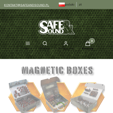
polski
zł
KONTAKT@SAFEANDSOUND.PL
Produkty w kosz
Otwórz wyszukiwarkę
Menu
Szukaj
Zaloguj się
Koszyk