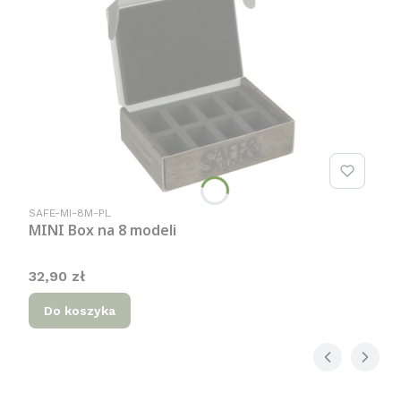
Kod produktu
SAFE-MI-8M-PL
MINI Box na 8 modeli
Cena
32,90 zł
Do koszyka