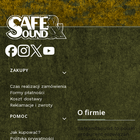
Linki w stopce
ZAKUPY
Czas realizacji zamówienia
Formy płatności
Koszt dostawy
Reklamacje i zwroty
O firmie
POMOC
SafeandSound to polski
Jak kupować?
producent rozwiązań
Polityka prywatności