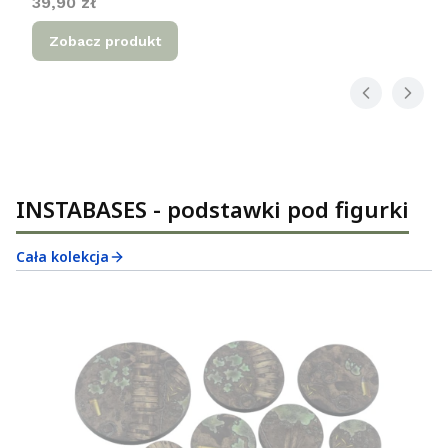
Cena
39,90 zł
Zobacz produkt
INSTABASES - podstawki pod figurki
Cała kolekcja