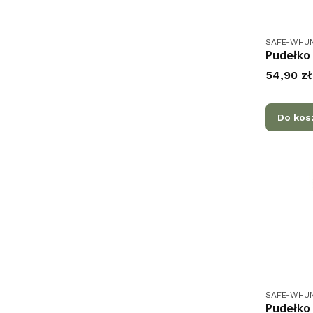
Kod produk
SAFE-WHUN
Pudełko 
Cena
54,90 zł
Do kos
Kod produk
SAFE-WHU
Pudełko 