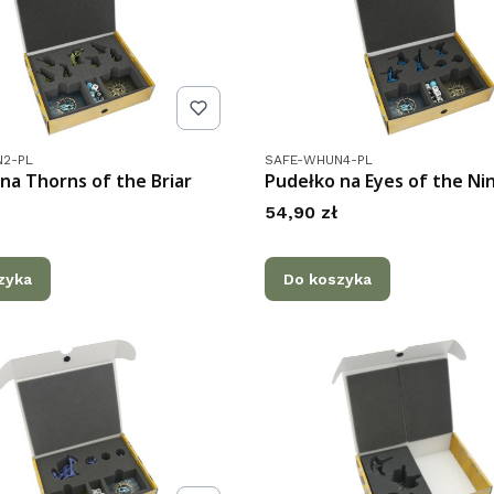
tu
Kod produktu
2-PL
SAFE-WHUN4-PL
na Thorns of the Briar
Pudełko na Eyes of the Ni
Cena
54,90 zł
zyka
Do koszyka