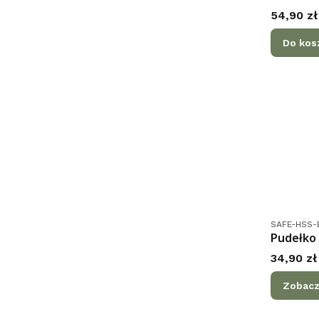
Cena
54,90 zł
Do kos
Kod produk
SAFE-HSS-
Pudełko 
Cena
34,90 zł
Zobacz