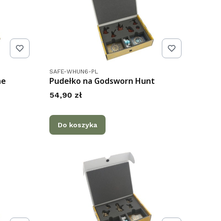
Kod produktu
SAFE-WHUN6-PL
ne
Pudełko na Godsworn Hunt
Cena
54,90 zł
Do koszyka