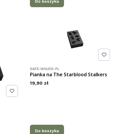
Do koszyka
Kod produktu
SAFE-WHUD5-PL
Pianka na The Starblood Stalkers
Cena
19,90 zł
Do koszyka