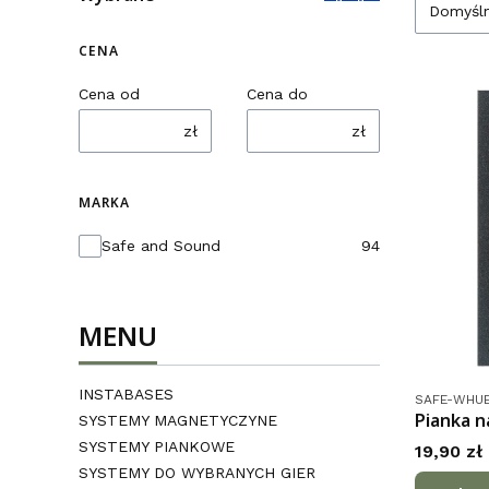
Domyśl
CENA
Cena od
Cena do
zł
zł
MARKA
Marka
Safe and Sound
94
MENU
INSTABASES
Kod produk
SAFE-WHU
Pianka 
SYSTEMY MAGNETYCZYNE
SYSTEMY PIANKOWE
Cena
19,90 zł
SYSTEMY DO WYBRANYCH GIER