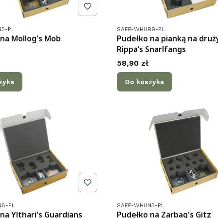
tu
Kod produktu
5-PL
SAFE-WHUB9-PL
na Mollog's Mob
Pudełko na pianką na druż
Rippa’s Snarlfangs
Cena
58,90 zł
zyka
Do koszyka
tu
Kod produktu
N8-PL
SAFE-WHUN3-PL
na Ylthari's Guardians
Pudełko na Zarbag's Gitz