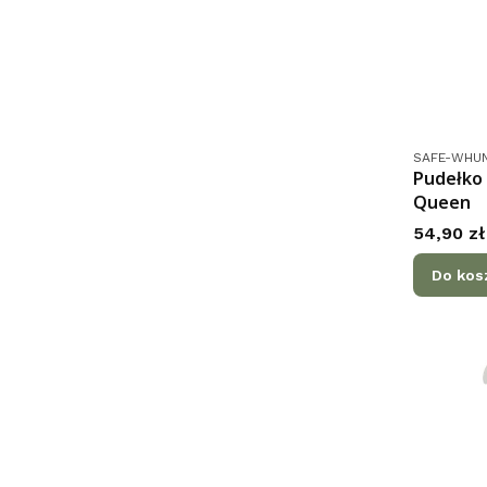
Kod produk
SAFE-WHUN
Pudełko 
Queen
Cena
54,90 zł
Do kos