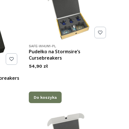
Kod produktu
SAFE-WHUN1-PL
Pudełko na Stormsire’s
Cursebreakers
Cena
54,90 zł
ebreakers
Do koszyka