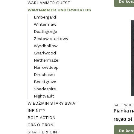
Do kos
WARHAMMER QUEST
WARHAMMER UNDERWORLDS
Embergard
Wintermaw
Deathgorge
Zestaw startowy
Wyrdhollow
Gnarlwood
Nethermaze
Harrowdeep
Direchasm
Beastgrave
Shadespire
Nightvault
WIEDŹMIN STARY ŚWIAT
Kod produk
SAFE-WHU
Pianka n
INFINITY
BOLT ACTION
Cena
19,90 zł
GRA O TRON
Do kos
SHATTERPOINT