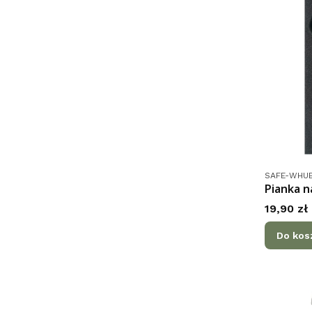
Kod produk
SAFE-WHU
Pianka n
Cena
19,90 zł
Do kos