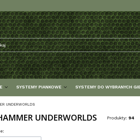
E
SYSTEMY PIANKOWE
SYSTEMY DO WYBRANYCH GI
ER UNDERWORLDS
HAMMER UNDERWORLDS
Produkty:
94
 produktów
e: