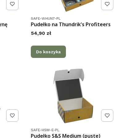
Kod produktu
SAFE-WHUN7-PL
ynę
Pudełko na Thundrik's Profiteers
Cena
54,90 zł
Do koszyka
Kod produktu
SAFE-HSM-E-PL
Pudełko S&S Medium (puste)