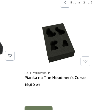
Strona
z 2
Poprzednie produkty
Kod produktu
SAFE-WHUW04-PL
Pianka na The Headmen's Curse
Cena
19,90 zł