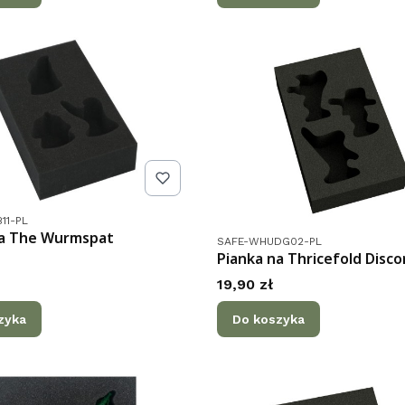
tu
11-PL
na The Wurmspat
Kod produktu
SAFE-WHUDG02-PL
Pianka na Thricefold Disco
Cena
19,90 zł
zyka
Do koszyka