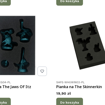
zyka
Do koszyka
tu
Kod produktu
EG04-PL
SAFE-WHUWIN02-PL
a The Jaws Of Itz
Pianka na The Skinnerkin
Cena
19,90 zł
zyka
Do koszyka