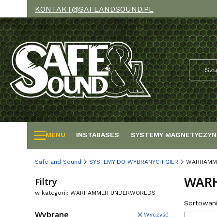
KONTAKT@SAFEANDSOUND.PL
MENU
INSTABASES
SYSTEMY MAGNETYCZYN
Safe and Sound
SYSTEMY DO WYBRANYCH GIER
WARHAMM
WAR
Filtry
w kategorii: WARHAMMER UNDERWORLDS
Lista
Sortowani
Wybrane
Wyczyść