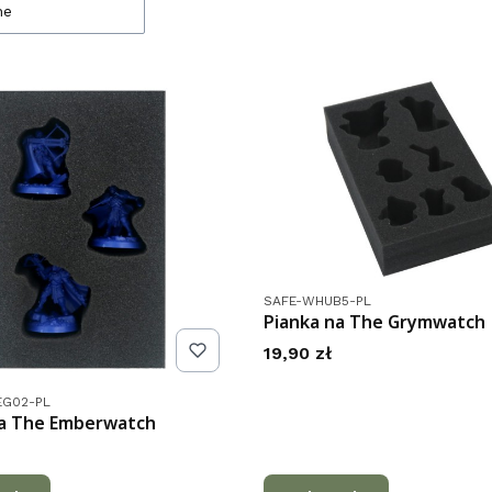
ne
Kod produktu
SAFE-WHUB5-PL
Pianka na The Grymwatch
Cena
19,90 zł
tu
EG02-PL
na The Emberwatch