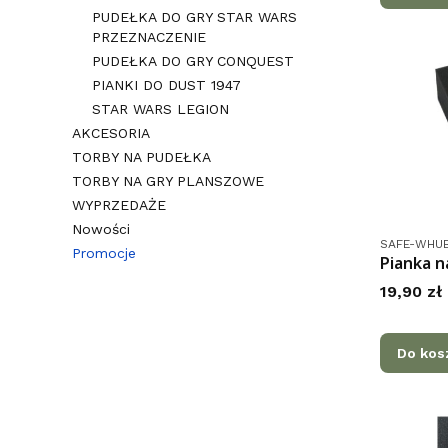
PUDEŁKA DO GRY STAR WARS
PRZEZNACZENIE
PUDEŁKA DO GRY CONQUEST
PIANKI DO DUST 1947
STAR WARS LEGION
AKCESORIA
TORBY NA PUDEŁKA
TORBY NA GRY PLANSZOWE
WYPRZEDAŻE
Nowości
Kod produk
SAFE-WHUB
Promocje
Pianka 
Koniec menu
Cena
19,90 zł
Do kos