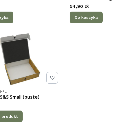
Cena
54,90 zł
zyka
Do koszyka
tu
E-PL
S&S Small (puste)
 produkt