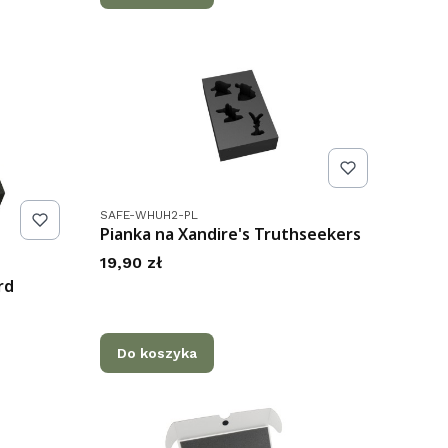
Kod produktu
SAFE-WHUH2-PL
Pianka na Xandire's Truthseekers
Cena
19,90 zł
rd
Do koszyka