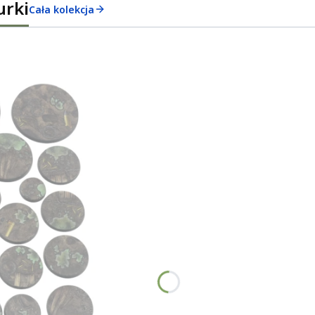
urki
Cała kolekcja