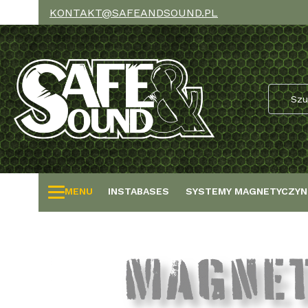
KONTAKT@SAFEANDSOUND.PL
MENU
INSTABASES
SYSTEMY MAGNETYCZYN