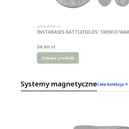
Kod produktu
SAFE-IBTW-PL
INSTABASES BATTLEFIELDS: TRENCH WA
Cena
39,90 zł
Zobacz produkt
Systemy magnetyczne
Cała kolekcja