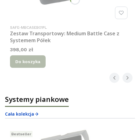
Kod produktu
SAFE-MBCASEB01PL
Zestaw Transportowy: Medium Battle Case z
Systemem Półek
Cena
398,00 zł
Do koszyka
Systemy piankowe
Cała kolekcja
Bestseller