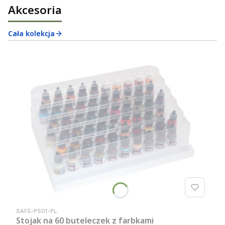
Akcesoria
Cała kolekcja
Kod produktu
SAFE-PS01-PL
Stojak na 60 buteleczek z farbkami