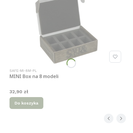
Kod produktu
SAFE-MI-8M-PL
MINI Box na 8 modeli
Cena
32,90 zł
Do koszyka