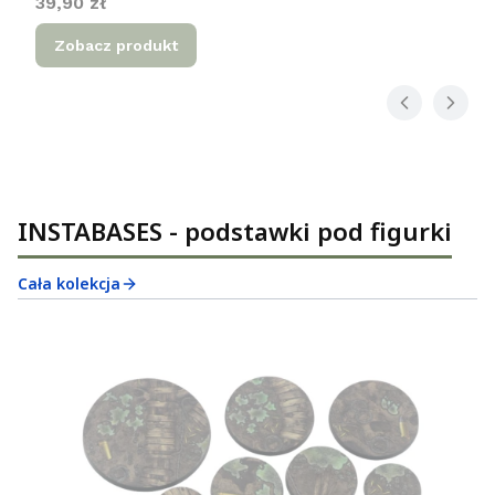
Cena
39,90 zł
Zobacz produkt
INSTABASES - podstawki pod figurki
Cała kolekcja