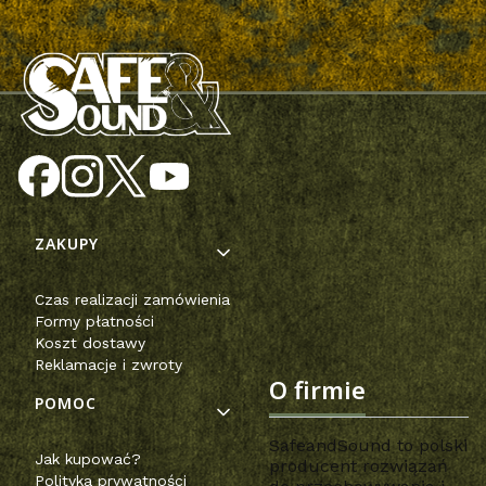
Linki w stopce
ZAKUPY
Czas realizacji zamówienia
Formy płatności
Koszt dostawy
Reklamacje i zwroty
O firmie
POMOC
SafeandSound to polski
Jak kupować?
producent rozwiązań
Polityka prywatności