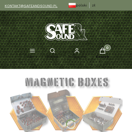
polski
zł
KONTAKT@SAFEANDSOUND.PL
Produkty w kosz
Otwórz wyszukiwarkę
Menu
Szukaj
Zaloguj się
Koszyk