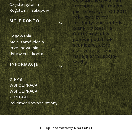
do przechowywania i
Częste pytania
transportu figurek do
Regulamin zakupów
gier bitewnych. Od 2011
roku tworzymy
MOJE KONTO
magnetyczne pudełka,
pianki i akcesoria.
Oferujemy także
Logowanie
gotowe podstawki
Moje zamówienia
sceniczne, które
Przechowalnia
oszczędzają czas i
Ustawienia konta
nadają armii spójny
wygląd.
INFORMACJE
O NAS
WSPÓŁPRACA
WSPÓŁPRACA
KONTAKT
Rekomendowane strony
Sklep internetowy
Shoper.pl