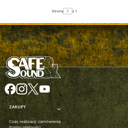
Strona
z 1
Linki w stopce
ZAKUPY
Czas realizacji zamówienia
Formy płatności