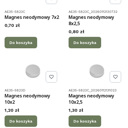
Kod produktu
Kod produktu
AE35-5823C
AE35-5823C_20260112130732
Magnes neodymowy 7x2
Magnes neodymowy
8x2,5
Cena
0,70 zł
Cena
0,80 zł
Do koszyka
Do koszyka
Kod produktu
Kod produktu
AE35-5823D
AE35-5823C_20260112131023
Magnes neodymowy
Magnes neodymowy
10x2
10x2,5
Cena
Cena
1,20 zł
1,30 zł
Do koszyka
Do koszyka