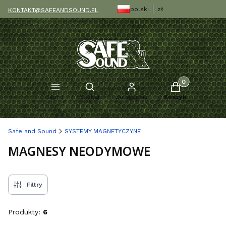
polski
zł
KONTAKT@SAFEANDSOUND.PL
Produkty w kosz
Otwórz wyszukiwarkę
Menu
Szukaj
Zaloguj się
Koszyk
Safe and Sound
SYSTEMY MAGNETYCZYNE
MAGNESY NEODYMOWE
Filtry
Produkty:
6