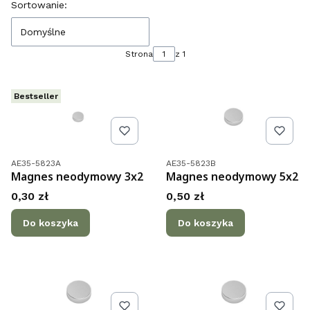
Lista produktów
Sortowanie:
Domyślne
Strona
z 1
Bestseller
Kod produktu
Kod produktu
AE35-5823A
AE35-5823B
Magnes neodymowy 3x2
Magnes neodymowy 5x2
Cena
Cena
0,30 zł
0,50 zł
Do koszyka
Do koszyka