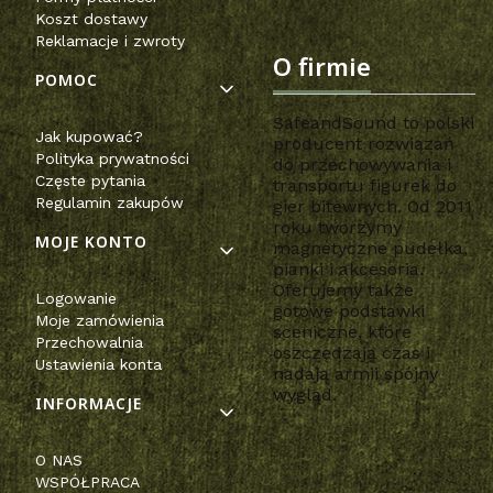
Koszt dostawy
Reklamacje i zwroty
O firmie
POMOC
SafeandSound to polski
Jak kupować?
producent rozwiązań
Polityka prywatności
do przechowywania i
Częste pytania
transportu figurek do
Regulamin zakupów
gier bitewnych. Od 2011
roku tworzymy
MOJE KONTO
magnetyczne pudełka,
pianki i akcesoria.
Oferujemy także
Logowanie
gotowe podstawki
Moje zamówienia
sceniczne, które
Przechowalnia
oszczędzają czas i
Ustawienia konta
nadają armii spójny
wygląd.
INFORMACJE
O NAS
WSPÓŁPRACA